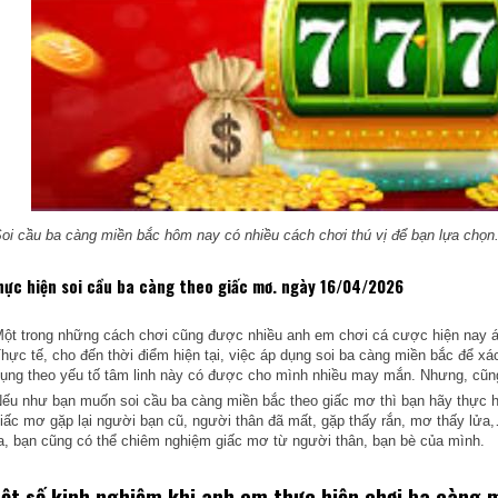
oi cầu ba càng miền bắc hôm nay có nhiều cách chơi thú vị để bạn lựa chọn
hực hiện soi cầu ba càng theo giấc mơ. ngày 16/04/2026
ột trong những cách chơi cũng được nhiều anh em chơi cá cược hiện nay áp
hực tế, cho đến thời điểm hiện tại, việc áp dụng soi ba càng miền bắc để xá
ụng theo yếu tố tâm linh này có được cho mình nhiều may mắn. Nhưng, cũn
ếu như bạn muốn soi cầu ba càng miền bắc theo giấc mơ thì bạn hãy thực 
iấc mơ gặp lại người bạn cũ, người thân đã mất, gặp thấy rắn, mơ thấy lử
a, bạn cũng có thể chiêm nghiệm giấc mơ từ người thân, bạn bè của mình.
ột số kinh nghiệm khi anh em thực hiện chơi ba càng 