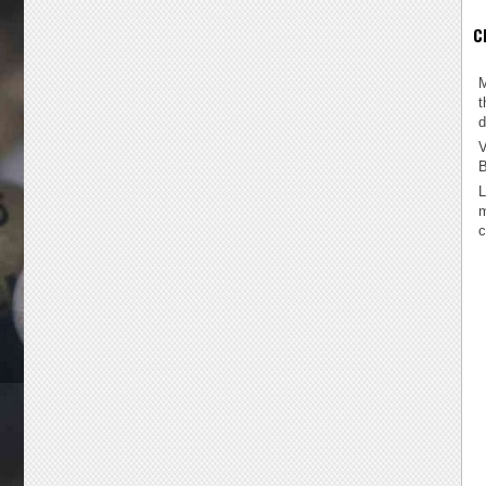
C
M
t
d
V
B
L
m
c