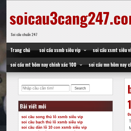
Skip
to
soicau3cang247.c
content
Soi cầu chuẩn 247
Trang chủ
soi cầu xsmb siêu vip
soi cầu xsmt siêu v
soi cầu mt hôm nay chính xác 100
soi cầu mn hôm nay c
Search
Bài viết mới
O
soi cầu song thủ lô xsmb siêu vip
T
soi cầu bạch thủ lô xsmb siêu vip
soi cầu dàn lô 10 con xsmb siêu vip
M