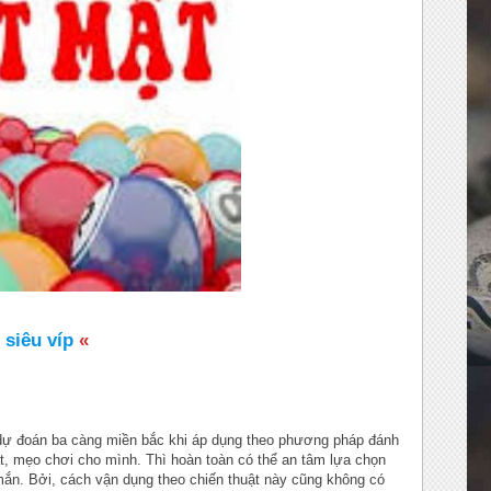
 siêu víp
«
 dự đoán ba càng miền bắc khi áp dụng theo phương pháp đánh
t, mẹo chơi cho mình. Thì hoàn toàn có thể an tâm lựa chọn
ắn. Bởi, cách vận dụng theo chiến thuật này cũng không có