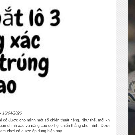
y 16/04/2026
ải có được cho mình một số chiến thuật riêng. Như thế, mỗi khi
án chính xác và nâng cao cơ hội chiến thắng cho mình. Dưới
h em chơi cá cược áp dụng hiện nay.