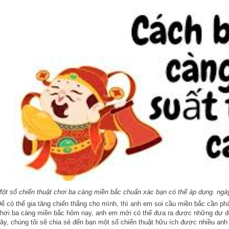
ột số chiến thuật chơi ba càng miền bắc chuẩn xác bạn có thể áp dụng. ngà
ể có thể gia tăng chiến thắng cho mình, thì anh em soi cầu miền bắc cần ph
hơi ba càng miền bắc hôm nay, anh em mới có thể đưa ra được những dự đo
ây, chúng tôi sẽ chia sẻ đến bạn một số chiến thuật hữu ích được nhiều an