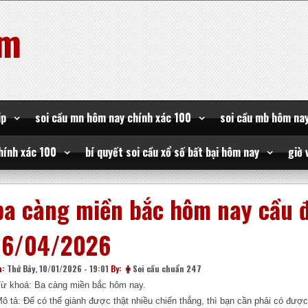
om
ip
soi cầu mn hôm nay chính xác 100
soi cầu mb hôm nay
hính xác 100
bí quyết soi cầu xổ số bất bại hôm nay
giờ 
ba càng miền bắc hôm nay cầu đ
16/04/2026
n:
Thứ Bảy, 10/01/2026 - 19:01
By:
Soi cầu chuẩn 247
ừ khoá: Ba càng miền bắc hôm nay.
ô tả: Để có thể giành được thật nhiều chiến thắng, thì bạn cần phải có đư