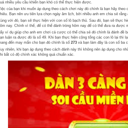
uá nhiều yêu cầu khiến bạn khó có thể thực hiện được.
iệc của bạn khi muốn áp dụng theo cách chơi này đó chính là bạn hãy theo
hiêu. Bạn nên ưu tiên lựa chọn ngày âm lịch, bởi nhiều anh em chia sẻ rằng
ùng với đó, bạn sẽ thực hiện với con số lô bạch thủ. Sau đó, bạn sẽ thực 
ôm nay. Chính vì thế, để có thể đánh tròng hôm nay để có thể đưa ra được m
ấy ví dụ giúp cho anh em chơi cá cược có thể chia sẻ đó chính là đánh đề 
ạn luận ra được đó là số 49. Khi bạn thực hiện cộng tổng các con lô lại thì 
ang đến may mắn cho bạn đó chính là số
273
và bạn làm đây là con số ba 
uy nhiên, khi bạn áp dụng theo cách đánh này thì không nên áp dụng cho nhữ
hi bắt có độ chính xác không quá chuẩn xác.