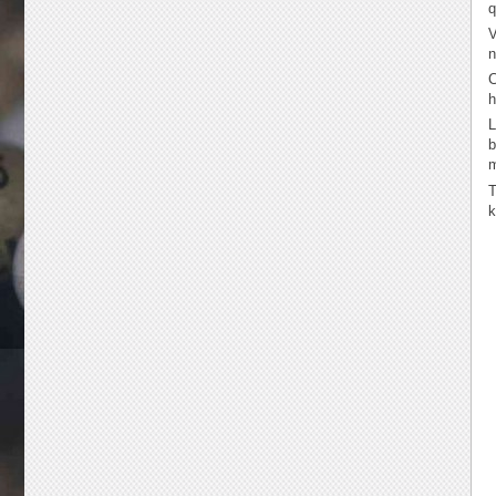
q
V
n
C
h
L
b
m
T
k