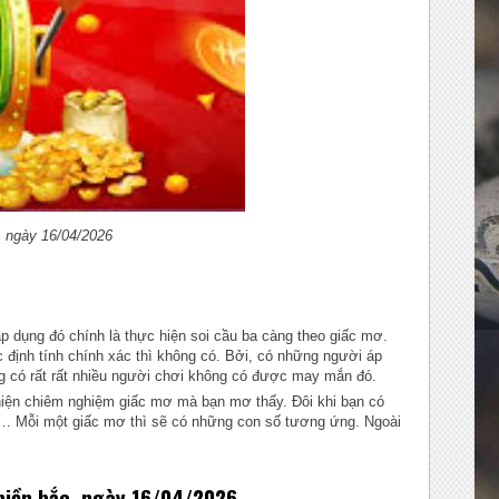
. ngày 16/04/2026
 dụng đó chính là thực hiện soi cầu ba càng theo giấc mơ.
c định tính chính xác thì không có. Bởi, có những người áp
g có rất rất nhiều người chơi không có được may mắn đó.
hiện chiêm nghiệm giấc mơ mà bạn mơ thấy. Đôi khi bạn có
a,… Mỗi một giấc mơ thì sẽ có những con số tương ứng. Ngoài
miền bắc. ngày 16/04/2026