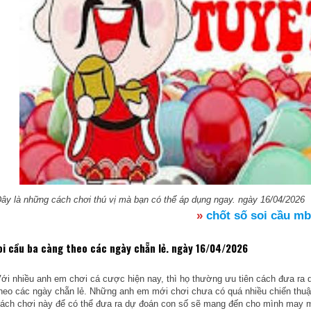
ây là những cách chơi thú vị mà bạn có thể áp dụng ngay. ngày 16/04/2026
»
chốt số soi cầu mb
oi cầu ba càng theo các ngày chẵn lẻ. ngày 16/04/2026
ới nhiều anh em chơi cá cược hiện nay, thì họ thường ưu tiên cách đưa ra
heo các ngày chẵn lẻ. Những anh em mới chơi chưa có quá nhiều chiến thuậ
ách chơi này để có thể đưa ra dự đoán con số sẽ mang đến cho mình may m