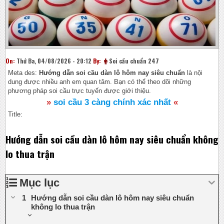
On:
Thứ Ba, 04/08/2026 - 20:12
By:
Soi cầu chuẩn 247
Meta des:
Hướng dẫn soi cầu dàn lô hôm nay siêu chuẩn
là nội
dung được nhiều anh em quan tâm. Bạn có thể theo dõi những
phương pháp soi cầu trực tuyến được giới thiệu.
»
soi cầu 3 càng chính xác nhất
«
Title:
Hướng dẫn soi cầu dàn lô hôm nay siêu chuẩn không
lo thua trận
Mục lục
Hướng dẫn soi cầu dàn lô hôm nay siêu chuẩn
không lo thua trận