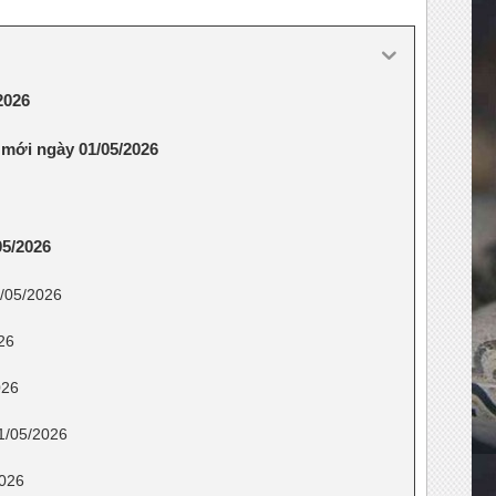
2026
ủ mới ngày 01/05/2026
05/2026
1/05/2026
026
026
01/05/2026
2026