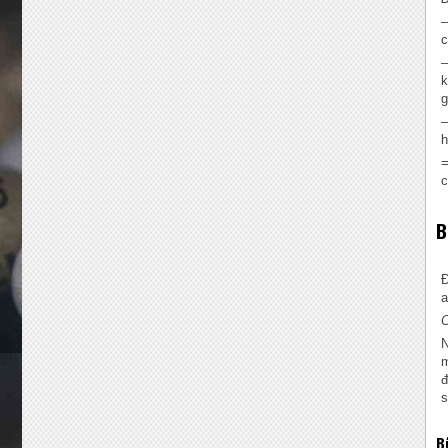
–
c
–
k
g
–
h
=
c
B
Đ
a
C
N
m
đ
s
B