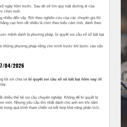
số ngày hôm trước. Sau đó sẽ tìm quy luật đường đi của
ợc chọn nuôi.
nhiều đến vậy. Bởi theo nghiên cứu của các chuyên gia thì
thắng cao hơn rất nhiều là chơi theo kiểu cảm tính, đánh theo
ược mệnh danh là phương pháp, bí quyết soi cầu xổ số bật bại
 bị những phương pháp riêng cho mình trước khi bước vào sân
 17/04/2026
g tôi xin chia sẻ
bí quyết soi cầu xổ số bất bại hôm nay
để
này.
t nhiều thế hệ soi cầu chuyên nghiệp. Không để bí quyết bị
nh em mới. Nhưng yêu cầu lớn nhất dành cho anh em khi nắm
h trong quá trình tham chiến và kết hợp khả năng phân tích,