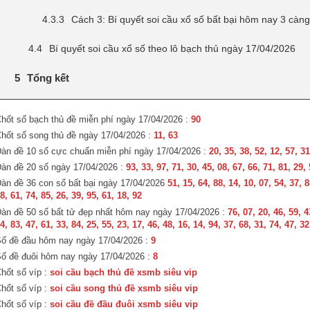
Cách 3: Bí quyết soi cầu xổ số bất bại hôm nay 3 càng
Bí quyết soi cầu xổ số theo lô bạch thủ ngày 17/04/2026
Tổng kết
hốt số bạch thủ đề miễn phí ngày 17/04/2026 :
90
hốt số song thủ đề ngày 17/04/2026 :
11, 63
àn đề 10 số cực chuẩn miễn phí ngày 17/04/2026 :
20, 35, 38, 52, 12, 57, 31
àn đề 20 số ngày 17/04/2026 :
93, 33, 97, 71, 30, 45, 08, 67, 66, 71, 81, 29, 
àn đề 36 con số bất bại ngày 17/04/2026
51, 15, 64, 88, 14, 10, 07, 54, 37, 8
8, 61, 74, 85, 26, 39, 95, 61, 18, 92
àn đề 50 số bất tử đẹp nhất hôm nay ngày 17/04/2026 :
76, 07, 20, 46, 59, 4
4, 83, 47, 61, 33, 84, 25, 55, 23, 17, 46, 48, 16, 14, 94, 37, 68, 31, 74, 47, 32
ố đề đầu hôm nay ngày 17/04/2026 :
9
ố đề đuôi hôm nay ngày 17/04/2026 :
8
hốt số víp :
soi cầu bạch thủ đề xsmb siêu vip
hốt số víp :
soi cầu song thủ đề xsmb siêu vip
hốt số víp :
soi cầu đề đầu đuôi xsmb siêu vip