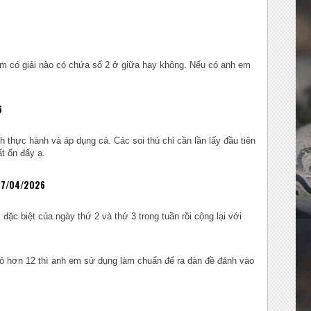
xem có giải nào có chứa số 2 ở giữa hay không. Nếu có anh em
6
 thực hành và áp dụng cả. Các soi thủ chỉ cần lần lấy đầu tiên
ất ổn đấy ạ.
y 17/04/2026
ặc biệt của ngày thứ 2 và thứ 3 trong tuần rồi cộng lại với
hỏ hơn 12 thì anh em sử dụng làm chuẩn để ra dàn đề đánh vào