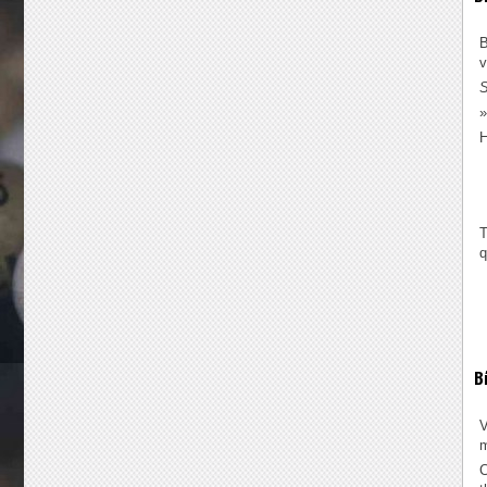
B
v
S
H
T
q
B
V
m
C