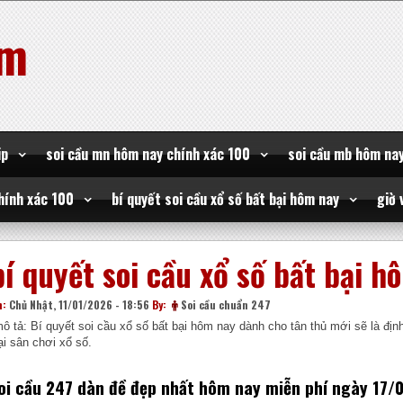
om
ip
soi cầu mn hôm nay chính xác 100
soi cầu mb hôm nay
hính xác 100
bí quyết soi cầu xổ số bất bại hôm nay
giờ 
bí quyết soi cầu xổ số bất bại 
n:
Chủ Nhật, 11/01/2026 - 18:56
By:
Soi cầu chuẩn 247
ô tả: Bí quyết soi cầu xổ số bất bại hôm nay dành cho tân thủ mới sẽ là đị
ại sân chơi xổ số.
oi cầu 247 dàn đề đẹp nhất hôm nay miễn phí ngày 17/