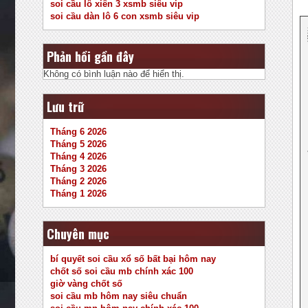
soi cầu lô xiên 3 xsmb siêu vip
soi cầu dàn lô 6 con xsmb siêu vip
Phản hồi gần đây
Không có bình luận nào để hiển thị.
Lưu trữ
Tháng 6 2026
Tháng 5 2026
Tháng 4 2026
Tháng 3 2026
Tháng 2 2026
Tháng 1 2026
Chuyên mục
bí quyết soi cầu xổ số bất bại hôm nay
chốt số soi cầu mb chính xác 100
giờ vàng chốt số
soi cầu mb hôm nay siêu chuẩn