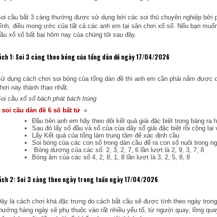
oi cầu bắt 3 càng thường được sử dụng bởi các soi thủ chuyên nghiệp bởi p
ĩnh, điều mong ước của tất cả các anh em tại sân chơi xổ số. Nếu bạn muố
ầu xổ số bất bại hôm nay của chúng tôi sau đây.
ách 1: Soi 3 càng theo bóng của tổng dàn đề ngày 17/04/2026
ử dụng cách chơi soi bóng của tổng dàn đề thì anh em cần phải nắm được qu
hơi này thành thạo nhất.
oi cầu xổ số bách phát bách trúng
»
soi cầu dàn đề 6 số bất tử
«
Đầu tiên anh em hãy theo dõi kết quả giải đặc biệt trong bảng ra
Sau đó lấy số đầu và số của của dãy số giải đặc biệt rồi cộng lại
Lấy Kết quả của tổng làm trung tâm để xác định cầu
Soi bóng của các con số trong dàn cầu để ra con số nuôi trong ng
Bóng dương của các số: 2, 3, 2, 7, 6 lần lượt là 2, 9, 3, 7, 8
Bóng âm của các số 4, 2, 8, 1, 8 lần lượt là 3, 2, 5, 8, 8
ách 2: Soi 3 càng theo ngày trong tuần ngày 17/04/2026
ây là cách chơi khá đặc trưng do cách bắt cầu sẽ được tính theo ngày trong
hưởng hàng ngày sẽ phụ thuộc vào rất nhiều yếu tố, từ người quay, lồng q