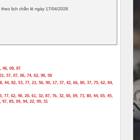
 theo lịch chẵn lẻ ngày 17/04/2026
, 46, 08, 87
51, 57, 07, 06, 74, 62, 98, 58
8, 44, 82, 53, 77, 21, 56, 90, 17, 37, 42, 66, 80, 37, 75, 62, 84,
3, 77, 62, 90, 20, 61, 32, 87, 76, 32, 00, 09, 73, 80, 44, 65, 45,
, 97, 85, 09, 94, 22, 99, 31