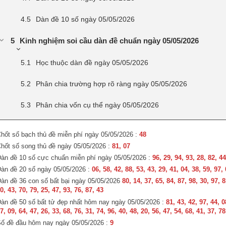
Dàn đề 10 số ngày 05/05/2026
Kinh nghiệm soi cầu dàn đề chuẩn ngày 05/05/2026
Học thuộc dàn đề ngày 05/05/2026
Phân chia trường hợp rõ ràng ngày 05/05/2026
Phân chia vốn cụ thể ngày 05/05/2026
hốt số bạch thủ đề miễn phí ngày 05/05/2026 :
48
hốt số song thủ đề ngày 05/05/2026 :
81, 07
àn đề 10 số cực chuẩn miễn phí ngày 05/05/2026 :
96, 29, 94, 93, 28, 82, 44
àn đề 20 số ngày 05/05/2026 :
06, 58, 42, 88, 53, 43, 29, 41, 04, 38, 59, 97, 
àn đề 36 con số bất bại ngày 05/05/2026
80, 14, 37, 65, 84, 87, 98, 30, 97, 8
0, 43, 70, 79, 25, 47, 93, 76, 87, 43
àn đề 50 số bất tử đẹp nhất hôm nay ngày 05/05/2026 :
81, 43, 42, 97, 44, 0
7, 09, 64, 47, 26, 33, 68, 76, 31, 74, 96, 40, 48, 20, 56, 47, 54, 68, 41, 37, 78
ố đề đầu hôm nay ngày 05/05/2026 :
9