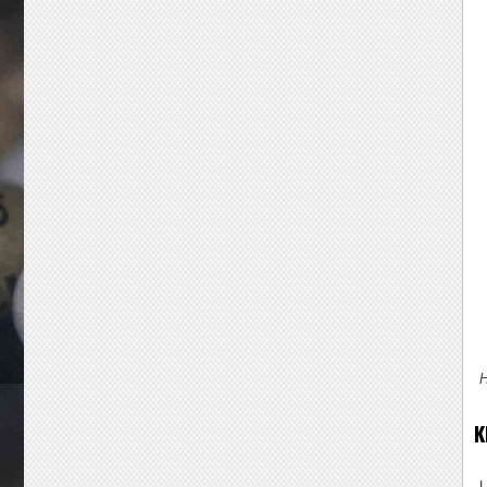
H
K
L