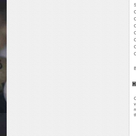
S
C
C
C
C
C
C
C
B
H
C
v
n
t