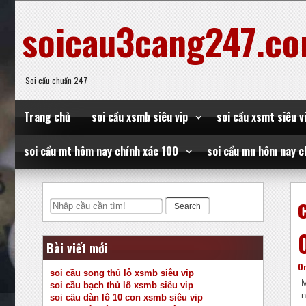
Skip
to
soicau3cang247.c
content
Soi cầu chuẩn 247
Trang chủ
soi cầu xsmb siêu vip
soi cầu xsmt siêu v
soi cầu mt hôm nay chính xác 100
soi cầu mn hôm nay c
Search
Bài viết mới
O
soi cầu song thủ lô xsmb siêu vip
M
soi cầu bạch thủ lô xsmb siêu vip
n
soi cầu dàn lô 10 con xsmb siêu vip