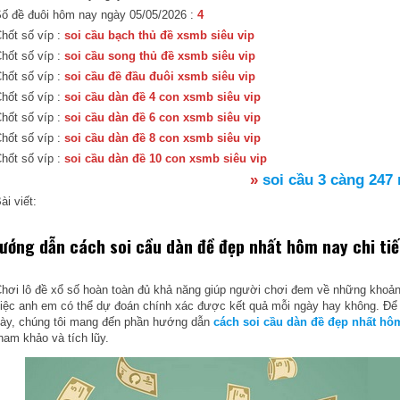
ố đề đuôi hôm nay ngày 05/05/2026 :
4
hốt số víp :
soi cầu bạch thủ đề xsmb siêu vip
hốt số víp :
soi cầu song thủ đề xsmb siêu vip
hốt số víp :
soi cầu đề đầu đuôi xsmb siêu vip
hốt số víp :
soi cầu dàn đề 4 con xsmb siêu vip
hốt số víp :
soi cầu dàn đề 6 con xsmb siêu vip
hốt số víp :
soi cầu dàn đề 8 con xsmb siêu vip
hốt số víp :
soi cầu dàn đề 10 con xsmb siêu vip
»
soi cầu 3 càng 247
ài viết:
ướng dẫn cách soi cầu dàn đề đẹp nhất hôm nay chi ti
hơi lô đề xổ số hoàn toàn đủ khả năng giúp người chơi đem về những khoản
iệc anh em có thể dự đoán chính xác được kết quả mỗi ngày hay không. Để 
ày, chúng tôi mang đến phần hướng dẫn
cách soi cầu dàn đề đẹp nhất hô
ham khảo và tích lũy.