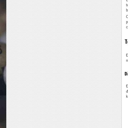
t
b
C
p
c
T
Đ
D
Đ
đ
k