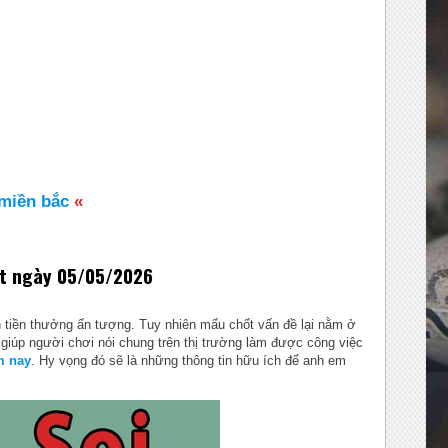
 miền bắc
«
ết ngày 05/05/2026
 tiền thưởng ấn tượng. Tuy nhiên mấu chốt vấn đề lại nằm ở
giúp người chơi nói chung trên thị trường làm được công việc
m nay
. Hy vọng đó sẽ là những thông tin hữu ích để anh em