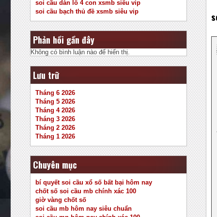
soi cầu dàn lô 4 con xsmb siêu vip
soi cầu bạch thủ đề xsmb siêu vip
s
Phản hồi gần đây
Không có bình luận nào để hiển thị.
Lưu trữ
Tháng 6 2026
Tháng 5 2026
Tháng 4 2026
Tháng 3 2026
Tháng 2 2026
Tháng 1 2026
Chuyên mục
bí quyết soi cầu xổ số bất bại hôm nay
chốt số soi cầu mb chính xác 100
giờ vàng chốt số
soi cầu mb hôm nay siêu chuẩn