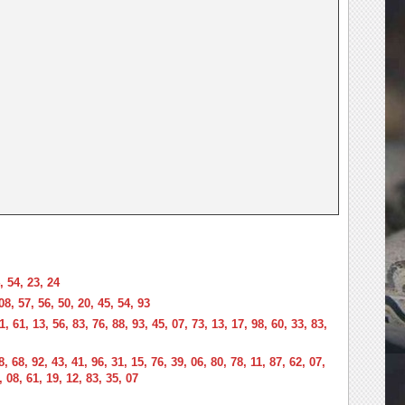
, 54, 23, 24
08, 57, 56, 50, 20, 45, 54, 93
1, 61, 13, 56, 83, 76, 88, 93, 45, 07, 73, 13, 17, 98, 60, 33, 83,
8, 68, 92, 43, 41, 96, 31, 15, 76, 39, 06, 80, 78, 11, 87, 62, 07,
, 08, 61, 19, 12, 83, 35, 07