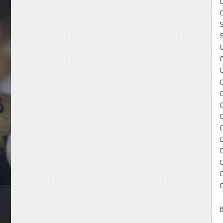
C
C
S
S
C
C
C
C
C
C
C
C
C
C
C
C
C
B