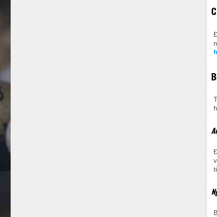
C
Đ
n
B
T
h
A
Đ
v
t
N
B