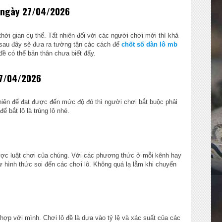
 ngày 27/04/2026
hời gian cụ thể. Tất nhiên đối với các người chơi mới thì khả
t sau đây sẽ đưa ra tường tận các cách để
chốt số dàn lô mb
đề có thể bản thân chưa biết đấy.
27/04/2026
nhiên để đạt được đến mức độ đó thì người chơi bắt buộc phải
ể bắt lô là trúng lô nhé.
 được luật chơi của chúng. Với các phương thức ở mỗi kênh hay
 hình thức soi đến các chơi lô. Không quá lạ lẫm khi chuyển
 hợp với mình. Chơi lô đề là dựa vào tỷ lệ và xác suất của các