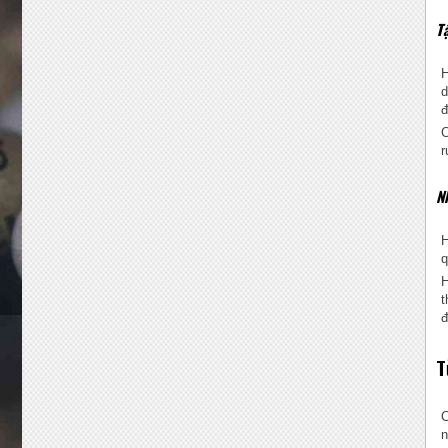
T
H
d
đ
C
r
N
H
q
H
t
đ
T
C
n