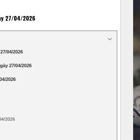
gày 27/04/2026
27/04/2026
gày 27/04/2026
/04/2026
/04/2026