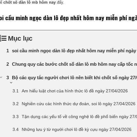
để
chốt số dàn lô mb hôm nay
đấy.
oi cầu minh ngọc dàn lô đẹp nhất hôm nay miễn phí n
Mục lục
soi cầu minh ngọc dàn lô đẹp nhất hôm nay miễn phí ngày 
Chung quy các bước chốt số dàn lô mb hôm nay cấp tốc n
Bộ các quy tắc người chơi lô nên biết khi chốt số ngày 27
Am hiểu luật chơi của hình thức lô đề ngày 27/04/2026
Nghiên cứu các hình thức dự đoán, soi lô ngày 27/04/2026
Tận dụng các yếu tố về công nghệ lô đề phổ biến ngày 27
Những lưu ý từ người chơi lô đề kỳ cựu ngày 27/04/2026