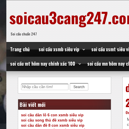
Skip
to
soicau3cang247.c
content
Soi cầu chuẩn 247
Trang chủ
soi cầu xsmb siêu vip
soi cầu xsmt siêu v
soi cầu mt hôm nay chính xác 100
soi cầu mn hôm nay c
Search
Bài viết mới
O
soi cầu dàn lô 6 con xsmb siêu vip
M
soi cầu song thủ đề xsmb siêu vip
c
soi cầu dàn đề 8 con xsmb siêu vip