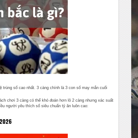
ệ trúng số cao nhất. 3 càng chính là 3 con số may mắn cuối
ch chơi 3 càng có thể khó đoán hơn lô 2 càng nhưng xác suất
ều người yêu thích số siêu chuẩn tỷ ăn luôn cao:
/2026