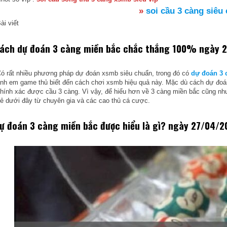
»
soi cầu 3 càng siêu
ài viết
ách dự đoán 3 càng miền bắc chắc thắng 100% ngày 
ó rất nhiều phương pháp dự đoán xsmb siêu chuẩn, trong đó có
dự đoán 3 
nh em game thủ biết đến cách chơi xsmb hiệu quả này. Mặc dù cách dự đoán
hính xác được cầu 3 càng. Vì vậy, để hiểu hơn về 3 càng miền bắc cũng n
ẻ dưới đây từ chuyên gia và các cao thủ cá cược.
ự đoán 3 càng miền bắc được hiểu là gì? ngày 27/04/2