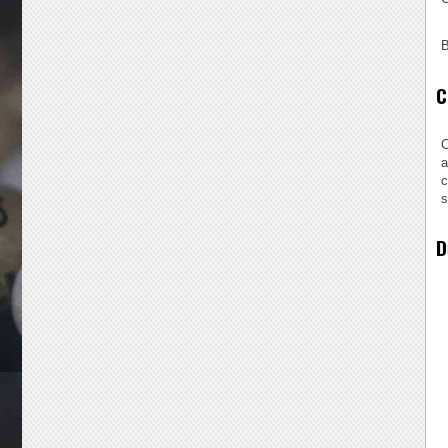
B
C
C
a
c
s
D