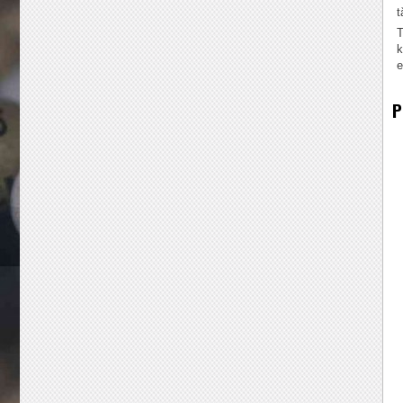
t
T
k
e
P