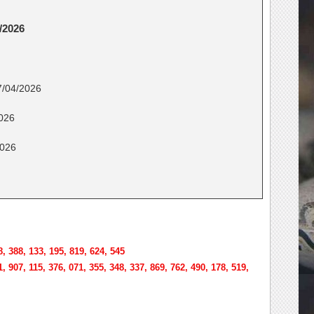
/2026
7/04/2026
2026
2026
8, 388, 133, 195, 819, 624, 545
1, 907, 115, 376, 071, 355, 348, 337, 869, 762, 490, 178, 519,