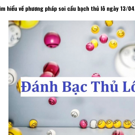
ìm hiểu về phương pháp soi cầu bạch thủ lô ngày 13/0