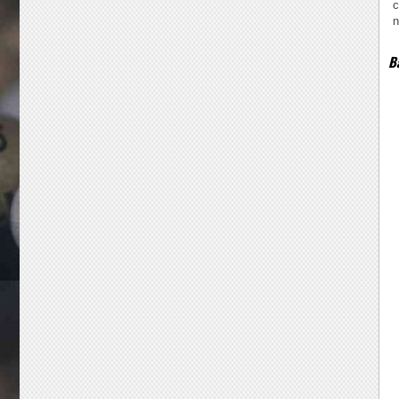
c
n
B