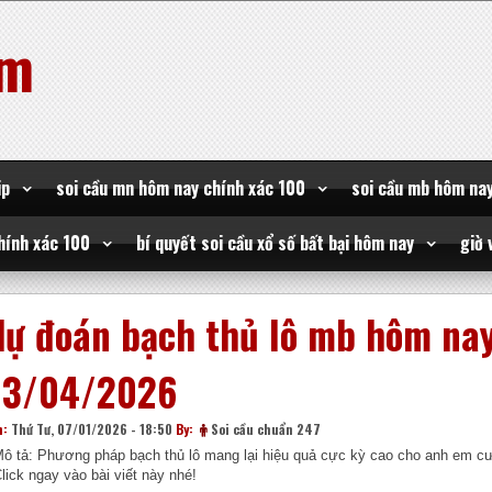
om
ip
soi cầu mn hôm nay chính xác 100
soi cầu mb hôm nay
hính xác 100
bí quyết soi cầu xổ số bất bại hôm nay
giờ 
dự đoán bạch thủ lô mb hôm nay
13/04/2026
n:
Thứ Tư, 07/01/2026 - 18:50
By:
Soi cầu chuẩn 247
ô tả: Phương pháp bạch thủ lô mang lại hiệu quả cực kỳ cao cho anh em cư
lick ngay vào bài viết này nhé!