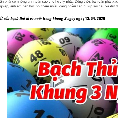
ần phải có những tính toán sao cho hợp lý nhất. Đồng thời, bạn cần phải xá
ghiệp, anh em nên học hỏi thêm nhiều càng nhiều các bí kíp soi cầu và
dự đ
ắt cầu bạch thủ lô và nuôi trong khung 3 ngày
ngày 13/04/2026