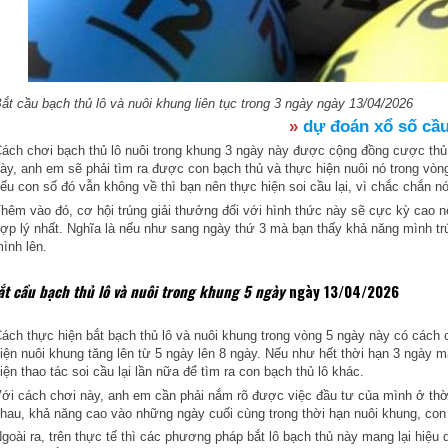
ắt cầu bạch thủ lô và nuôi khung liên tục trong 3 ngày ngày 13/04/2026
»
dự đoán xổ số cầ
ách chơi bạch thủ lô nuôi trong khung 3 ngày này được cộng đồng cược thủ
ày, anh em sẽ phải tìm ra được con bạch thủ và thực hiện nuôi nó trong vòng
ếu con số đó vẫn không về thì bạn nên thực hiện soi cầu lại, vì chắc chắn nó
hêm vào đó, cơ hội trúng giải thưởng đối với hình thức này sẽ cực kỳ cao n
ợp lý nhất. Nghĩa là nếu như sang ngày thứ 3 mà bạn thấy khả năng mình tr
ình lên.
ắt cầu bạch thủ lô và nuôi trong khung 5 ngày
ngày 13/04/2026
ách thực hiện bắt bạch thủ lô và nuôi khung trong vòng 5 ngày này có cách 
iện nuôi khung tăng lên từ 5 ngày lên 8 ngày. Nếu như hết thời hạn 3 ngày 
iện thao tác soi cầu lại lần nữa để tìm ra con bạch thủ lô khác.
ới cách chơi này, anh em cần phải nắm rõ được việc đầu tư của mình ở thời 
hau, khả năng cao vào những ngày cuối cùng trong thời hạn nuôi khung, co
goài ra, trên thực tế thì các phương pháp bắt lô bạch thủ này mang lại hiệu