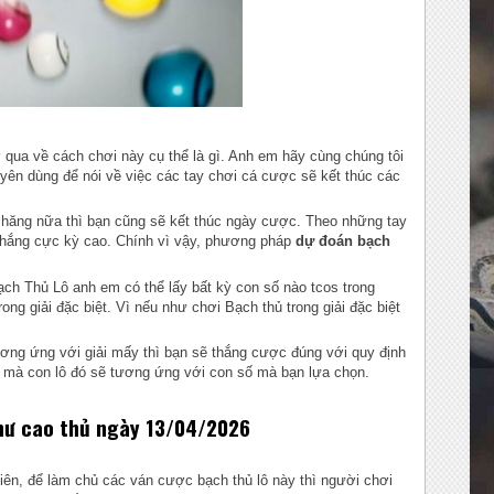
sơ qua về cách chơi này cụ thể là gì. Anh em hãy cùng chúng tôi
uyên dùng để nói về việc các tay chơi cá cược sẽ kết thúc các
i chăng nữa thì bạn cũng sẽ kết thúc ngày cược. Theo những tay
ệ thắng cực kỳ cao. Chính vì vậy, phương pháp
dự đoán bạch
ch Thủ Lô anh em có thể lấy bất kỳ con số nào tcos trong
ng giải đặc biệt. Vì nếu như chơi Bạch thủ trong giải đặc biệt
ương ứng với giải mấy thì bạn sẽ thắng cược đúng với quy định
ào mà con lô đó sẽ tương ứng với con số mà bạn lựa chọn.
hư cao thủ ngày 13/04/2026
iên, để làm chủ các ván cược bạch thủ lô này thì người chơi