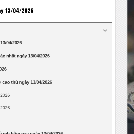
ày 13/04/2026
13/04/2026
c nhất ngày 13/04/2026
2026
 cao thủ ngày 13/04/2026
/2026
/2026
ô mb hôm nay ngày 13/04/2026