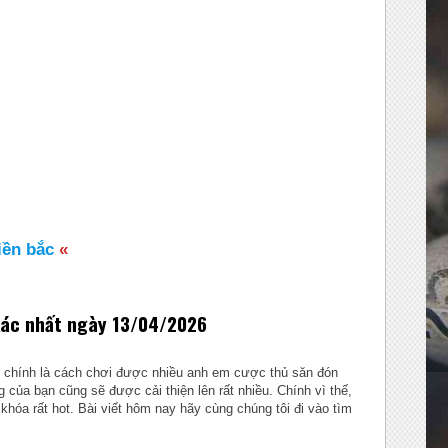
iền bắc
«
xác nhất ngày 13/04/2026
 chính là cách chơi được nhiều anh em cược thủ săn đón
 của bạn cũng sẽ được cải thiện lên rất nhiều. Chính vì thế,
 khóa rất hot. Bài viết hôm nay hãy cùng chúng tôi đi vào tìm