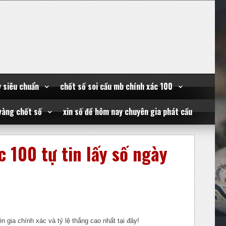
 siêu chuẩn
chốt số soi cầu mb chính xác 100
vàng chốt số
xin số đề hôm nay chuyên gia phát cầu
 100 tự tin lấy số ngày
 gia chính xác và tỷ lệ thắng cao nhất tại đây!