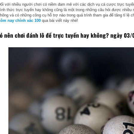
ối với nhiều người chơi có niềm đam mê với các dịch vụ cá cược trực tuyến 
ình thức trực tuyến hay không cũng là một trong những câu hỏi được nhiều
hông và có những công cụ hỗ trợ nào trong quá trình tham gia để tăng tỉ lệ
ôm nay chính xác 100
qua bài viết này nhé!
ó nên chơi đánh lô đề trực tuyến hay không? ngày 03