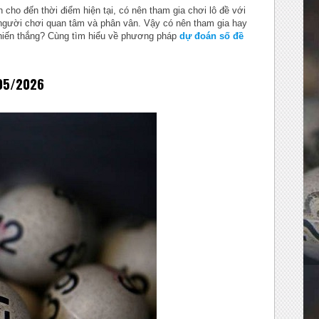
cho đến thời điểm hiện tại, có nên tham gia chơi lô đề với
 người chơi quan tâm và phân vân. Vậy có nên tham gia hay
 chiến thắng? Cùng tìm hiểu về phương pháp
dự đoán số đề
/05/2026