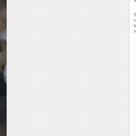
V
S
c
l
v