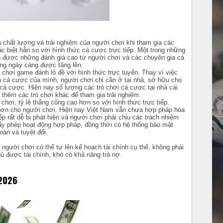
à chất lượng và trải nghiệm của người chơi khi tham gia các
c biệt hẳn so với hình thức cá cược trực tiếp. Một trong những
ận được những đánh giá cao từ người chơi và các chuyên gia cá
ũng ngày càng được tăng lên.
 chơi game đánh lô đề với hình thức trực tuyến. Thay vì việc
ình cá cược của mình, người chơi chỉ cần ở tại nhà, sở hữu cho
ia cá cược. Hiện nay số lượng các trò chơi cá cược tại nhà cái
 thêm các trò chơi khác để tham gia trải nghiệm.
chơi, tỷ lệ thắng cũng cao hơn so với hình thức trực tiếp.
àn hơn cho người chơi. Hiện nay Việt Nam vẫn chưa hợp pháp hóa
ếp rất dễ bị phát hiện và người chơi phải chịu các trách nhiệm
ấy phép hoạt động hợp pháp, đồng thời có hệ thống bảo mật
oàn và tuyệt đối.
 người chơi có thể tự lên kế hoạch tài chính cụ thể, không phải
ủ được tài chính, khó có khả năng trả nợ.
/2026