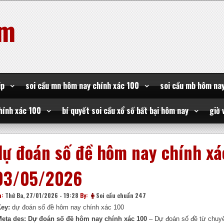
om
ip
soi cầu mn hôm nay chính xác 100
soi cầu mb hôm nay
hính xác 100
bí quyết soi cầu xổ số bất bại hôm nay
giờ 
dự đoán số đề hôm nay chính xác
03/05/2026
n:
Thứ Ba, 27/01/2026 - 19:28
By:
Soi cầu chuẩn 247
ey:
dự đoán số đề hôm nay chính xác 100
eta des:
Dự đoán số đề hôm nay chính xác 100
– Dự đoán số đề từ chuyên