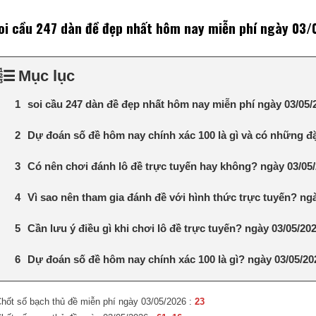
oi cầu 247 dàn đề đẹp nhất hôm nay miễn phí ngày 03
Mục lục
soi cầu 247 dàn đề đẹp nhất hôm nay miễn phí ngày 03/05/
Dự đoán số đề hôm nay chính xác 100 là gì và có những đ
Có nên chơi đánh lô đề trực tuyến hay không? ngày 03/05
Vì sao nên tham gia đánh đề với hình thức trực tuyến? ng
Cần lưu ý điều gì khi chơi lô đề trực tuyến? ngày 03/05/20
Dự đoán số đề hôm nay chính xác 100 là gì? ngày 03/05/20
hốt số bạch thủ đề miễn phí ngày 03/05/2026 :
23