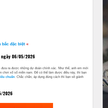
 bắc đặc biệt
«
. ngày 06/05/2026
ẽ đưa ra được những dự đoán chính xác. Như thế, anh em mới
an chơi xổ số miền nam. Để có thể làm được điều này, thì bạn
iêu chuẩn
. Chắc chắn, áp dụng đúng cách thì bạn sẽ giành
5/2026