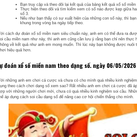
Bạn truy cập và theo dõi lại kết quả của bảng kết quả xổ số mi
Thực hiện theo dõi và tìm kiếm xem có số nào được kẹp giữa hai
số 3.
Nếu như bạn thấy có sự xuất hiện của những con số này, thì bạn 
khung trong vòng ba ngày tiếp theo.
ới cách dự đoán xổ số miền nam siêu chuẩn này, anh em có thể đưa ra được
oi cầu miền nam như này, thì anh em cũng cần lưu ý rằng bạn chỉ nên thực 
hông về kết quả như anh em mong muốn. Thì lúc này bạn không được nuôi ti
hơi hiệu quả hơn.
ự đoán xổ số miền nam theo dạng số. ngày 06/05/2026
ới những anh em chơi cá cược và chưa có cho mình quá nhiều kinh nghiệm 
ụng theo cách chơi dạng số xem sao? Rất nhiều anh em chơi cá cược đã áp 
ợp với những người chơi mới, chưa có quá nhiều kinh nghiệm soi cầu. Nh
hể áp dụng cách soi cầu dạng số để nâng cao cơ hội chiến thắng cho mình.