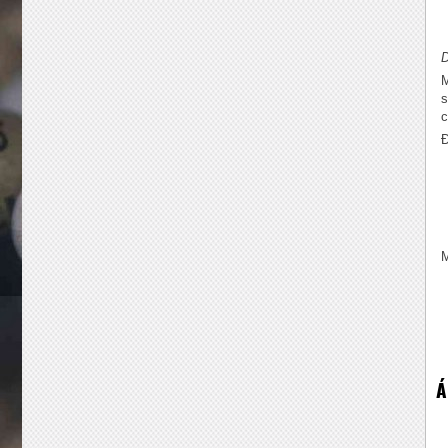
D
M
s
c
Đ
M
Á