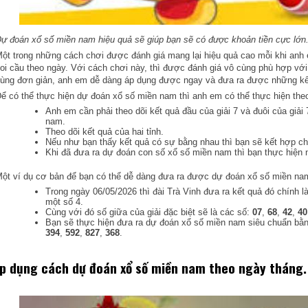
ự đoán xổ số miền nam hiệu quả sẽ giúp bạn sẽ có được khoản tiền cực lớn
ột trong những cách chơi được đánh giá mang lại hiệu quả cao mỗi khi anh
oi cầu theo ngày. Với cách chơi này, thì được đánh giá vô cùng phù hợp vớ
ùng đơn giản, anh em dễ dàng áp dụng được ngay và đưa ra được những kế
ể có thể thực hiện dự đoán xổ số miền nam thì anh em có thể thực hiện t
Anh em cần phải theo dõi kết quả đầu của giải 7 và đuôi của giải
nam.
Theo dõi kết quả của hai tỉnh.
Nếu như bạn thấy kết quả có sự bằng nhau thì bạn sẽ kết hợp chú
Khi đã đưa ra dự đoán con số xổ số miền nam thì bạn thực hiện 
ột ví dụ cơ bản để bạn có thể dễ dàng đưa ra được dự đoán xổ số miền na
Trong ngày 06/05/2026 thì đài Trà Vinh đưa ra kết quả đó chính l
một số 4.
Cùng với đó số giữa của giải đặc biệt sẽ là các số:
07
,
68
,
42
,
40
Bạn sẽ thực hiện đưa ra dự đoán xổ số miền nam siêu chuẩn bằ
394
,
592
,
827
,
368
.
p dụng cách dự đoán xổ số miền nam theo ngày tháng