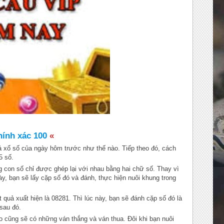
hính xác 100
«
uả xổ số của ngày hôm trước như thế nào. Tiếp theo đó, cách
5 số.
g con số chỉ được ghép lại với nhau bằng hai chữ số. Thay vì
y, bạn sẽ lấy cặp số đó và đánh, thực hiện nuôi khung trong
t quả xuất hiện là 08281. Thì lúc này, bạn sẽ đánh cặp số đó là
 sau đó.
o cũng sẽ có những ván thắng và ván thua. Đôi khi bạn nuôi