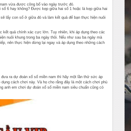
ền nam vừa được công bố vào ngày trước đó.
 số 6 hay không? Được kẹp giữa hai số 1 hoặc là kẹp giữa hai
sẽ lấy con số ở giữa đó và làm kết quả để bạn thực hiện nuôi
 kết quả chính xác cực lớn. Tuy nhiên, khi áp dụng theo các
hiện nuôi khung trong ba ngày thôi. Nếu như sau ba ngày mà
ếp, nên thực hiện dừng lại ngay và áp dụng theo những cách
đưa ra dự đoán xổ số miền nam thì hãy một lần thử sức áp
dụng cách chơi này. Và họ cho rằng đây là một cách chơi phù
ững anh em chơi dự đoán xổ số miền nam siêu chuẩn cũng có