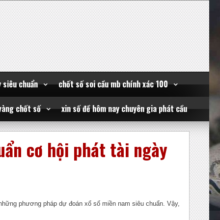
 siêu chuẩn
chốt số soi cầu mb chính xác 100
vàng chốt số
xin số đề hôm nay chuyên gia phát cầu
ẩn cơ hội phát tài ngày
h những phương pháp dự đoán xổ số miền nam siêu chuẩn. Vậy,