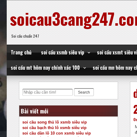
Skip
to
soicau3cang247.c
content
Soi cầu chuẩn 247
Trang chủ
soi cầu xsmb siêu vip
soi cầu xsmt siêu v
soi cầu mt hôm nay chính xác 100
soi cầu mn hôm nay c
Search
Bài viết mới
O
soi cầu song thủ lô xsmb siêu vip
M
soi cầu bạch thủ lô xsmb siêu vip
đ
soi cầu dàn lô 10 con xsmb siêu vip