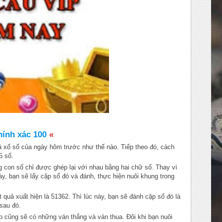
hính xác 100
«
uả xổ số của ngày hôm trước như thế nào. Tiếp theo đó, cách
5 số.
g con số chỉ được ghép lại với nhau bằng hai chữ số. Thay vì
y, bạn sẽ lấy cặp số đó và đánh, thực hiện nuôi khung trong
t quả xuất hiện là 51362. Thì lúc này, bạn sẽ đánh cặp số đó là
 sau đó.
o cũng sẽ có những ván thắng và ván thua. Đôi khi bạn nuôi