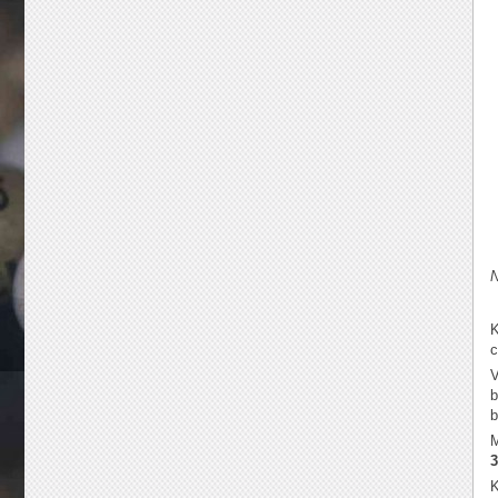
N
K
c
V
b
b
M
K