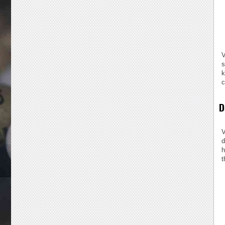
V
s
k
c
D
V
d
h
t