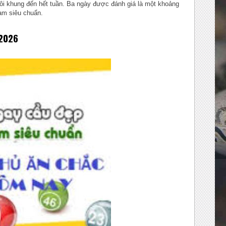
ôi khung đến hết tuần. Ba ngày được đánh giá là một khoảng
am siêu chuẩn.
/2026