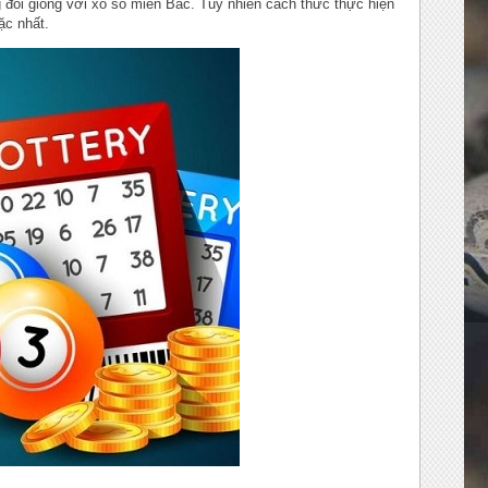
đối giống với xổ số miền Bắc. Tuy nhiên cách thức thực hiện
ặc nhất.