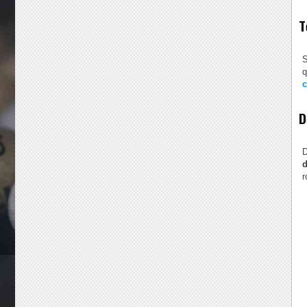
T
S
q
D
D
d
r