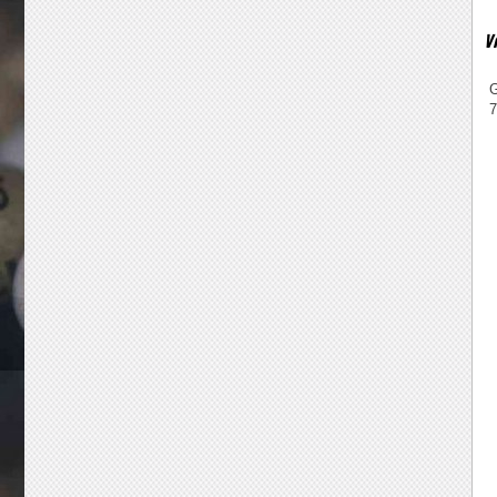
V
G
7