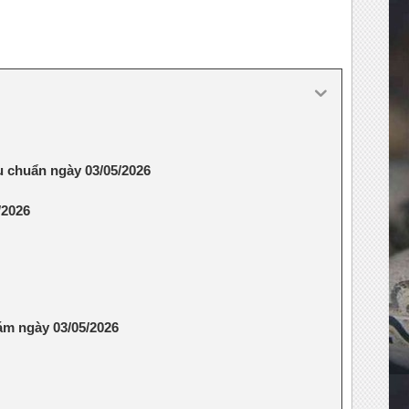
u chuẩn ngày 03/05/2026
/2026
ám ngày 03/05/2026