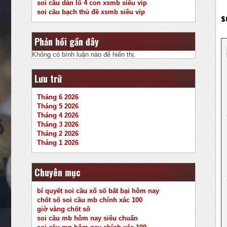
soi cầu dàn lô 4 con xsmb siêu vip
soi cầu bạch thủ đề xsmb siêu vip
s
Phản hồi gần đây
Không có bình luận nào để hiển thị.
Lưu trữ
Tháng 6 2026
Tháng 5 2026
Tháng 4 2026
Tháng 3 2026
Tháng 2 2026
Tháng 1 2026
Chuyên mục
bí quyết soi cầu xổ số bất bại hôm nay
chốt số soi cầu mb chính xác 100
giờ vàng chốt số
soi cầu mb hôm nay siêu chuẩn