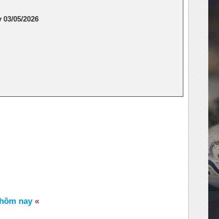
y 03/05/2026
 hôm nay
«