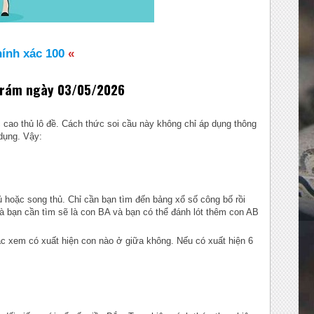
ính xác 100
«
 trám ngày 03/05/2026
 cao thủ lô đề. Cách thức soi cầu này không chỉ áp dụng thông
dụng. Vậy:
ủ hoặc song thủ. Chỉ cần bạn tìm đến bảng xổ số công bố rồi
mà bạn cần tìm sẽ là con BA và bạn có thể đánh lót thêm con AB
hác xem có xuất hiện con nào ở giữa không. Nếu có xuất hiện 6