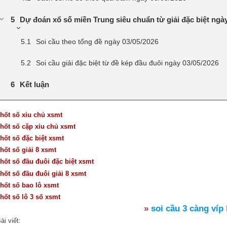
Dự đoán xổ số miền Trung siêu chuẩn từ giải đặc biệt ngà
Soi cầu theo tổng đề ngày 03/05/2026
Soi cầu giải đặc biệt từ đề kép đầu đuôi ngày 03/05/2026
Kết luận
hốt số xỉu chủ xsmt
hốt số cặp xỉu chủ xsmt
hốt số đặc biệt xsmt
hốt số giải 8 xsmt
hốt số đầu đuôi đặc biệt xsmt
hốt số đầu đuôi giải 8 xsmt
hốt số bao lô xsmt
hốt số lô 3 số xsmt
»
soi cầu 3 càng víp
ài viết: