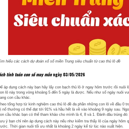
ìm hiểu các cách dự đoán xổ số miền Trung siêu chuẩn từ cao thủ lô đề
ách tính toán con số may mắn
ngày 03/05/2026
ể áp dụng cách này bạn hãy lấy con bạch thủ lô ở ngay hôm trước rồi nuôi l
on lô này trong vòng khoảng 5 đến 5 ngày là được. Nếu như số ngày nuôi v
ang con cầu khác.
heo tổng hợp từ kinh nghiệm cao thủ lô đề đa phần những con lô về đầu 0 tr
rị nổ thưởng có thể đạt tới 91% và hầu hết là về vào khoảng 9 ngày sau. Ngoà
on cầu khác bạn có thể tham khảo cho mình là 4, 8 và 1. Đánh đâu trúng đó:
ưu ý bạn chỉ nên áp dụng cách này nếu như kiểm tra thấy lô của ngày hôm qua
rước. Thời gian nuôi tối ưu nhất là khoảng 2 ngày kể từ lúc nào xuất hiện.