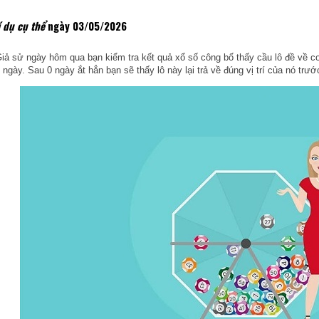
í dụ cụ thể
ngày 03/05/2026
iả sử ngày hôm qua bạn kiểm tra kết quả xổ số công bố thấy cầu lô đề về 
 ngày. Sau 0 ngày ắt hẳn bạn sẽ thấy lô này lại trả về đúng vị trí của nó trướ