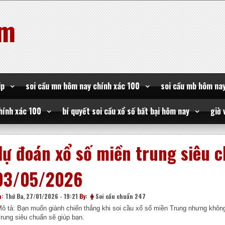
om
ip
soi cầu mn hôm nay chính xác 100
soi cầu mb hôm nay
hính xác 100
bí quyết soi cầu xổ số bất bại hôm nay
giờ 
dự đoán xổ số miền trung siêu 
03/05/2026
n:
Thứ Ba, 27/01/2026 - 19:21
By:
Soi cầu chuẩn 247
ô tả: Bạn muốn giành chiến thắng khi soi cầu xổ số miền Trung nhưng khôn
rung siêu chuẩn sẽ giúp bạn.