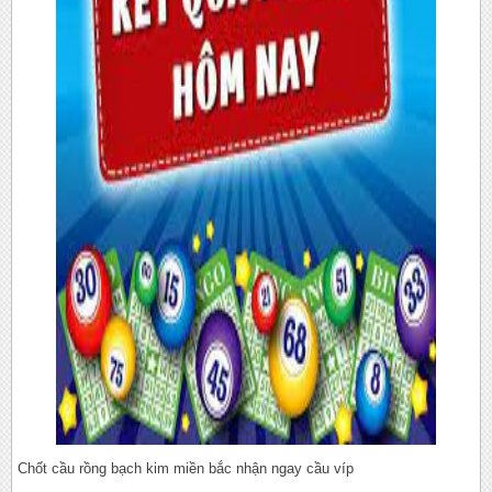
Chốt cầu rồng bạch kim miền bắc nhận ngay cầu víp