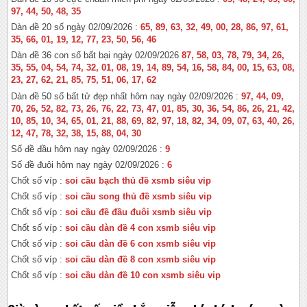
97, 44, 50, 48, 35
Dàn đề 20 số ngày 02/09/2026 :
65, 89, 63, 32, 49, 00, 28, 86, 97, 61,
35, 66, 01, 19, 12, 77, 23, 50, 56, 46
Dàn đề 36 con số bất bại ngày 02/09/2026
87, 58, 03, 78, 79, 34, 26,
35, 55, 04, 54, 74, 32, 01, 08, 19, 14, 89, 54, 16, 58, 84, 00, 15, 63, 08,
23, 27, 62, 21, 85, 75, 51, 06, 17, 62
Dàn đề 50 số bất tử đẹp nhất hôm nay ngày 02/09/2026 :
97, 44, 09,
70, 26, 52, 82, 73, 26, 76, 22, 73, 47, 01, 85, 30, 36, 54, 86, 26, 21, 42,
10, 85, 10, 34, 65, 01, 21, 88, 69, 82, 97, 18, 82, 34, 09, 07, 63, 40, 26,
12, 47, 78, 32, 38, 15, 88, 04, 30
Số đề đầu hôm nay ngày 02/09/2026 :
9
Số đề đuôi hôm nay ngày 02/09/2026 :
6
Chốt số víp :
soi cầu bạch thủ đề xsmb siêu vip
Chốt số víp :
soi cầu song thủ đề xsmb siêu vip
Chốt số víp :
soi cầu đề đầu đuôi xsmb siêu vip
Chốt số víp :
soi cầu dàn đề 4 con xsmb siêu vip
Chốt số víp :
soi cầu dàn đề 6 con xsmb siêu vip
Chốt số víp :
soi cầu dàn đề 8 con xsmb siêu vip
Chốt số víp :
soi cầu dàn đề 10 con xsmb siêu vip