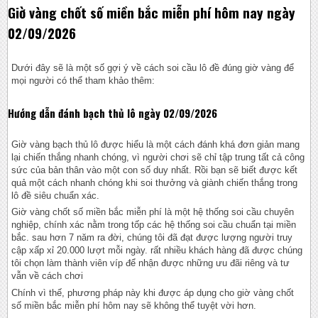
Giờ vàng chốt số miền bắc miễn phí hôm nay ngày
02/09/2026
Dưới đây sẽ là một số gợi ý về cách soi cầu lô đề đúng giờ vàng để
mọi người có thể tham khảo thêm:
Hướng dẫn đánh bạch thủ lô ngày 02/09/2026
Giờ vàng bạch thủ lô được hiểu là một cách đánh khá đơn giản mang
lại chiến thắng nhanh chóng, vì người chơi sẽ chỉ tập trung tất cả công
sức của bản thân vào một con số duy nhất. Rồi bạn sẽ biết được kết
quả một cách nhanh chóng khi soi thưởng và giành chiến thắng trong
lô đề siêu chuẩn xác.
Giờ vàng chốt số miền bắc miễn phí là một hệ thống soi cầu chuyên
nghiệp, chính xác nằm trong tốp các hệ thống soi cầu chuẩn tại miền
bắc. sau hơn 7 năm ra đời, chúng tôi đã đạt được lượng người truy
cập xấp xỉ 20.000 lượt mỗi ngày. rất nhiều khách hàng đã được chúng
tôi chọn làm thành viên víp để nhận được những ưu đãi riêng và tư
vẫn về cách chơi
Chính vì thế, phương pháp này khi được áp dụng cho giờ vàng chốt
số miền bắc miễn phí hôm nay sẽ không thể tuyệt vời hơn.