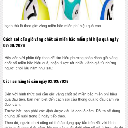
bạch thủ lô theo giờ vàng miền bắc miễn phí hiệu quả cao
Cách soi cầu
giờ vàng chốt số miền bắc miễn phí
hiệu quả ngày
02/09/2026
Hãy đến với phần tiếp theo để tìm hiểu phương pháp đánh giờ vàng
chốt số miền bắc hiệu quả, nhận được rất nhiều đánh giá từ những
người chơi lâu năm như sau:
Cách soi bằng lô câm ngày 02/09/2026
Đến với hình thức soi cầu giờ vàng chốt số miền bắc miễn phí hiệu
quả đầu tiên, bạn nên biết đến cách soi cầu thông qua lô đầu câm và
đuôi câm.
Trước hết, bạn phải xác định được đâu là con lô câm. Rồi ta sẽ dùng
chúng để nuôi trong 3 ngày tiếp theo.
Theo đó, người chơi cũng có thể áp dụng quy tắc trên đối với hình
thức nuôi theo đuôi câm. Nhưng xác suất đuôi câm về sẽ ít hơn, do đó