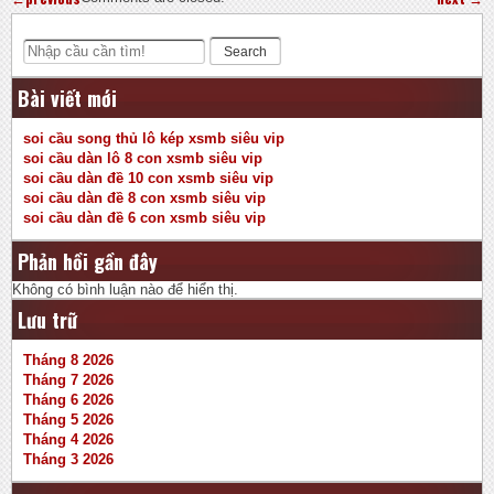
Search
Bài viết mới
soi cầu song thủ lô kép xsmb siêu vip
soi cầu dàn lô 8 con xsmb siêu vip
soi cầu dàn đề 10 con xsmb siêu vip
soi cầu dàn đề 8 con xsmb siêu vip
soi cầu dàn đề 6 con xsmb siêu vip
Phản hồi gần đây
Không có bình luận nào để hiển thị.
Lưu trữ
Tháng 8 2026
Tháng 7 2026
Tháng 6 2026
Tháng 5 2026
Tháng 4 2026
Tháng 3 2026