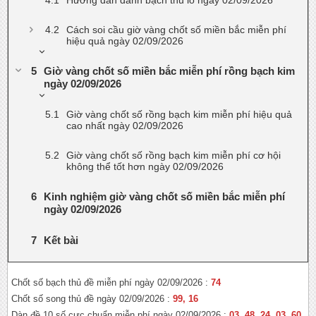
Cách soi cầu giờ vàng chốt số miền bắc miễn phí
hiệu quả ngày 02/09/2026
Giờ vàng chốt số miền bắc miễn phí rồng bạch kim
ngày 02/09/2026
Giờ vàng chốt số rồng bạch kim miễn phí hiệu quả
cao nhất ngày 02/09/2026
Giờ vàng chốt số rồng bạch kim miễn phí cơ hội
không thể tốt hơn ngày 02/09/2026
Kinh nghiệm giờ vàng chốt số miền bắc miễn phí
ngày 02/09/2026
Kết bài
Chốt số bạch thủ đề miễn phí ngày 02/09/2026 :
74
Chốt số song thủ đề ngày 02/09/2026 :
99, 16
Dàn đề 10 số cực chuẩn miễn phí ngày 02/09/2026 :
03, 48, 24, 03, 60,