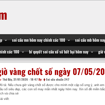
om
ip
soi cầu mn hôm nay chính xác 100
soi cầu mb hôm nay
hính xác 100
bí quyết soi cầu xổ số bất bại hôm nay
giờ 
giờ vàng chốt số ngày 07/05/2
n:
Thứ Bảy, 31/01/2026 - 18:47
By:
Soi cầu chuẩn 247
ô tả: Nếu chưa giờ vàng chốt số được cho mình một cặp số ưng ý, anh em
ầu số siêu đẹp, các con số may mắn nhất ngày hôm nay. Xin số đề miền bắ
ích và chia sẻ
ài viết: