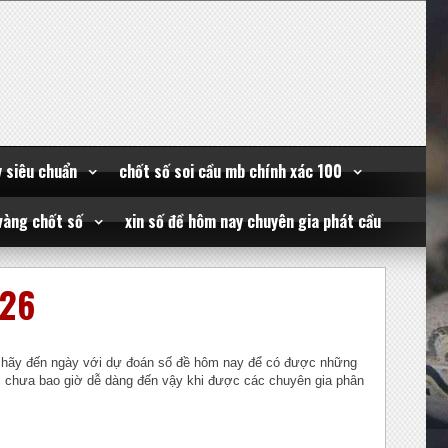
 siêu chuẩn
chốt số soi cầu mb chính xác 100
vàng chốt số
xin số đề hôm nay chuyên gia phát cầu
026
 hãy đến ngày với dự đoán số đề hôm nay để có được những
c chưa bao giờ dễ dàng đến vậy khi được các chuyên gia phân