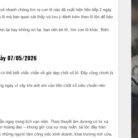
sẽ nhanh chóng tìm ra con lô nào đã xuất hiện liên tiếp 2 ngày.
on lô mà bạn quan sát thấy và lưu ý đánh kèm theo lô lộn để bảo
i lại hay không rơi lại, bạn nên bỏ lỡ, tìm con lô khác. Biên
gày 07/05/2026
ó thể biết chắc chắn về giờ đẹp chốt số lô. Đây cũng chính là
g ngày vì vậy khi anh em vào tiền chốt số siêu chuẩn nên
6
ẵn ngay trong lịch vạn niên. Theo thuyết âm dương có từ xa
ểm hoàng đạo – khung giờ của sự may mắn, tài lộc đầy tràn.
ới những người làm công việc kinh doanh, khai trương mở cửa,