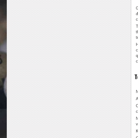
G
đ
c
T
t
t
H
c
q
c
T
N
A
C
c
N
v
K