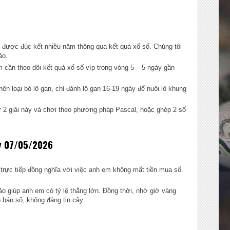
 được đúc kết nhiều năm thông qua kết quả xổ số. Chúng tôi
ảo.
 cần theo dõi kết quả xổ số víp trong vòng 5 – 5 ngày gần
n loại bỏ lô gan, chỉ đánh lô gan 16-19 ngày để nuôi lô khung
 ở 2 giải này và chơi theo phương pháp Pascal, hoặc ghép 2 số
y 07/05/2026
trực tiếp đồng nghĩa với việc anh em không mất tiền mua số.
o giúp anh em có tỷ lệ thắng lớn. Đồng thời, nhờ giờ vàng
bán số, không đáng tin cậy.