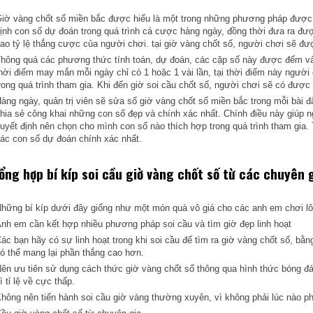
iờ vàng chốt số miền bắc được hiểu là một trong những phương pháp được 
ịnh con số dự đoán trong quá trình cá cược hàng ngày, đồng thời đưa ra đ
ao tỷ lệ thắng cược của người chơi. tại giờ vàng chốt số, người chơi sẽ đư
hông quá các phương thức tính toán, dự đoán, các cặp số này được đếm và
hời điểm may mắn mỗi ngày chỉ có 1 hoặc 1 vài lần, tại thời điểm này người 
rong quá trình tham gia. Khi đến giờ soi cầu chốt số, người chơi sẽ có đượ
àng ngày, quản trị viên sẽ sửa số giờ vàng chốt số miền bắc trong mỗi bài đ
hia sẻ công khai những con số đẹp và chính xác nhất. Chính điều này giúp n
uyết định nên chọn cho mình con số nào thích hợp trong quá trình tham gia. 
ác con số dự đoán chính xác nhất.
ổng hợp bí kíp soi cầu giờ vàng chốt số từ các chuyên 
hững bí kíp dưới đây giống như một món quà vô giá cho các anh em chơi lô 
nh em cần kết hợp nhiều phương pháp soi cầu và tìm giờ đẹp linh hoạt
ác bạn hãy có sự linh hoạt trong khi soi cầu để tìm ra giờ vàng chốt số, b
ó thể mang lại phần thắng cao hơn.
ên ưu tiên sử dụng cách thức giờ vàng chốt số thông qua hình thức bóng đá.
ì tỉ lệ về cực thấp.
hông nên tiến hành soi cầu giờ vàng thường xuyên, vì không phải lúc nào