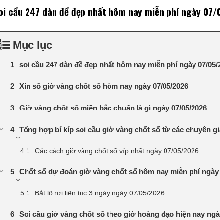
oi cầu 247 dàn đề đẹp nhất hôm nay miễn phí ngày 07
Mục lục
soi cầu 247 dàn đề đẹp nhất hôm nay miễn phí ngày 07/05/
Xin số giờ vàng chốt số hôm nay ngày 07/05/2026
Giờ vàng chốt số miền bắc chuẩn là gì ngày 07/05/2026
Tổng hợp bí kíp soi cầu giờ vàng chốt số từ các chuyên gi
Các cách giờ vàng chốt số víp nhất ngày 07/05/2026
Chốt số dự đoán giờ vàng chốt số hôm nay miễn phí ngày 
Bắt lô rơi liên tục 3 ngày ngày 07/05/2026
Soi cầu giờ vàng chốt số theo giờ hoàng đạo hiện nay ngà