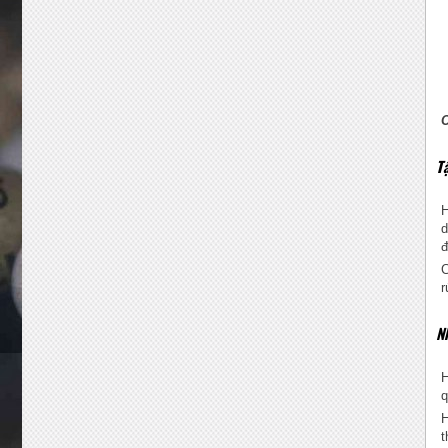
T
H
d
đ
C
r
N
H
q
H
t