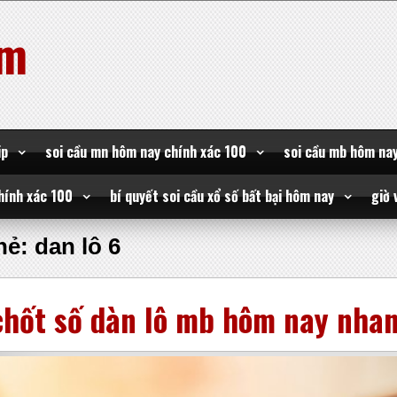
om
ip
soi cầu mn hôm nay chính xác 100
soi cầu mb hôm nay
hính xác 100
bí quyết soi cầu xổ số bất bại hôm nay
giờ 
hẻ:
dan lô 6
chốt số dàn lô mb hôm nay nhan