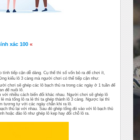
ính xác 100
«
 tính tiếp cận dễ dàng. Cụ thể thì số vốn bỏ ra để chơi ít,
hững kiểu lô 3 càng mà người chơi có thể tiếp cận như:
ười chơi sẽ ghép các lô bạch thủ ra trong các ngày ở 1 tuần để
n để nuôi lô.
 với nhiều cách biến đổi khác nhau. Người chơi sẽ ghép lô
ẻ mà tổng lô ra lẻ thì ta ghép thành lô 3 càng. Ngược lại thì
m tương tự với các ngày chẵn khi ra lô.
bạch thủ lại với nhau. Sau đó ghép tổng đó vào với lô bạch thủ
nh hoặc đảo lô như ghép lô kẹp hay đổi chỗ lô ra.