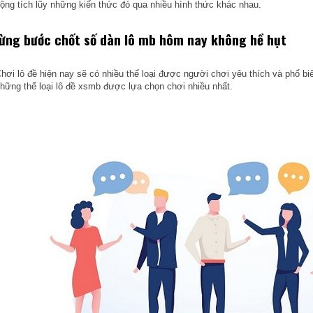
ộng tích lũy những kiến thức đó qua nhiều hình thức khác nhau.
ừng bước chốt số dàn lô mb hôm nay không hề hụt
hơi lô đề hiện nay sẽ có nhiều thể loại được người chơi yêu thích và phổ biế
hững thể loại lô đề xsmb được lựa chọn chơi nhiều nhất.