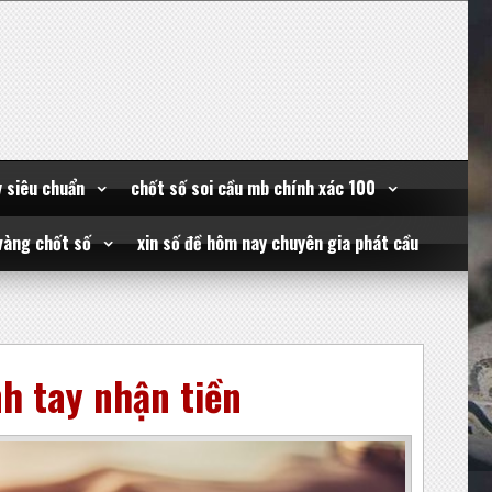
 siêu chuẩn
chốt số soi cầu mb chính xác 100
vàng chốt số
xin số đề hôm nay chuyên gia phát cầu
h tay nhận tiền