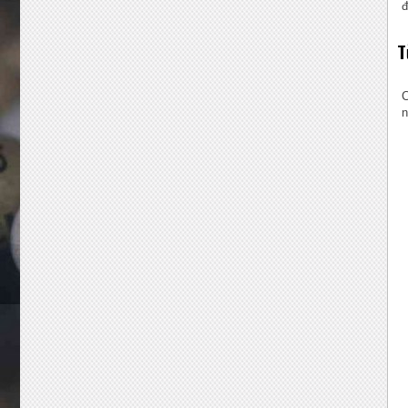
đ
T
C
n