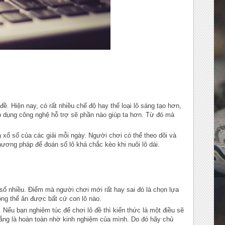
ề. Hiện nay, có rất nhiều chế độ hay thể loại lô sáng tạo hơn,
áp dụng công nghệ hỗ trợ sẽ phần nào giúp ta hơn. Từ đó mà
 xổ số của các giải mỗi ngày. Người chơi có thể theo dõi và
phương pháp để đoán số lô khá chắc kèo khi nuôi lô dài.
 số nhiều. Điểm mà người chơi mới rất hay sai đó là chọn lựa
ông thể ăn được bất cứ con lô nào.
. Nếu bạn nghiêm túc để chơi lô đề thì kiến thức là một điều sẽ
hắng là hoàn toàn nhờ kinh nghiệm của mình. Do đó hãy chủ