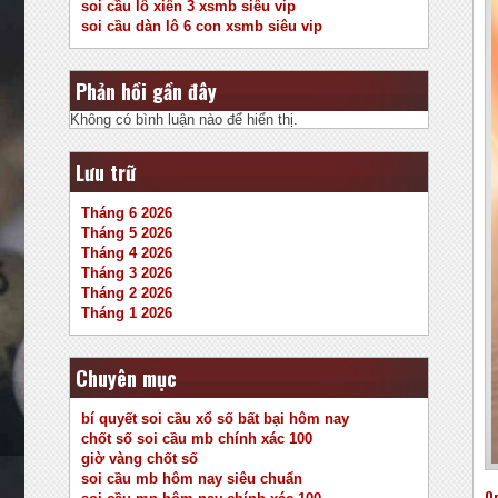
soi cầu lô xiên 3 xsmb siêu vip
soi cầu dàn lô 6 con xsmb siêu vip
Phản hồi gần đây
Không có bình luận nào để hiển thị.
Lưu trữ
Tháng 6 2026
Tháng 5 2026
Tháng 4 2026
Tháng 3 2026
Tháng 2 2026
Tháng 1 2026
Chuyên mục
bí quyết soi cầu xổ số bất bại hôm nay
chốt số soi cầu mb chính xác 100
giờ vàng chốt số
soi cầu mb hôm nay siêu chuẩn
O