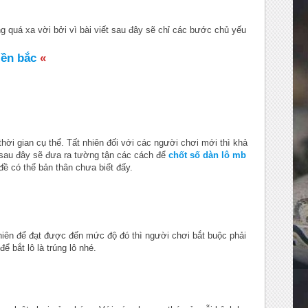
g quá xa vời bởi vì bài viết sau đây sẽ chỉ các bước chủ yếu
iền bắc
«
hời gian cụ thể. Tất nhiên đối với các người chơi mới thì khả
t sau đây sẽ đưa ra tường tận các cách để
chốt số dàn lô mb
đề có thể bản thân chưa biết đấy.
nhiên để đạt được đến mức độ đó thì người chơi bắt buộc phải
ể bắt lô là trúng lô nhé.