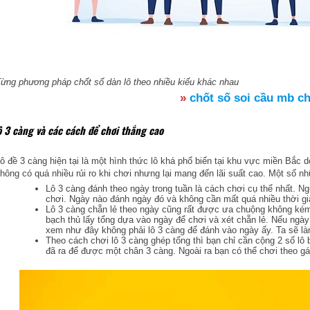
ừng phương pháp chốt số dàn lô theo nhiều kiểu khác nhau
»
chốt số soi cầu mb ch
ô 3 càng và các cách để chơi thắng cao
ô đề 3 càng hiện tại là một hình thức lô khá phổ biến tại khu vực miền Bắc do
hông có quá nhiều rủi ro khi chơi nhưng lại mang đến lãi suất cao. Một số n
Lô 3 càng đánh theo ngày trong tuần là cách chơi cụ thể nhất. Ng
chơi. Ngày nào đánh ngày đó và không cần mất quá nhiều thời gia
Lô 3 càng chẵn lẻ theo ngày cũng rất được ưa chuộng không kém
bạch thủ lấy tổng dựa vào ngày để chơi và xét chẵn lẻ. Nếu ngày l
xem như đây không phải lô 3 càng để đánh vào ngày ấy. Ta sẽ là
Theo cách chơi lô 3 càng ghép tổng thì bạn chỉ cần cộng 2 số lô 
đã ra để được một chân 3 càng. Ngoài ra bạn có thể chơi theo gá