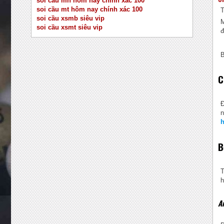
soi cầu mn hôm nay chính xác 100
soi cầu mt hôm nay chính xác 100
T
soi cầu xsmb siêu vip
M
soi cầu xsmt siêu vip
B
C
Đ
n
B
T
h
A