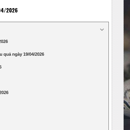
/04/2026
2026
ệu quả ngày 19/04/2026
6
2026