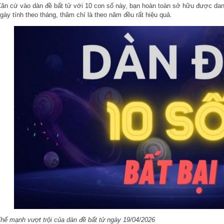
ăn cứ vào dàn đề bất tử với 10 con số này, bạn hoàn toàn sở hữu được da
gày tính theo tháng, thâm chí là theo năm đều rất hiệu quả.
hế mạnh vượt trội của dàn đề bất tử ngày 19/04/2026