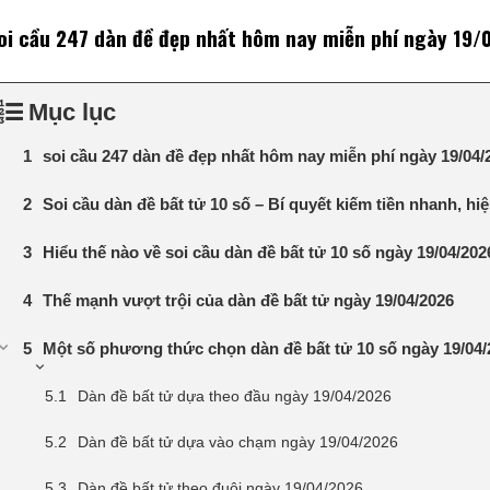
oi cầu 247 dàn đề đẹp nhất hôm nay miễn phí ngày 19
Mục lục
soi cầu 247 dàn đề đẹp nhất hôm nay miễn phí ngày 19/04/
Soi cầu dàn đề bất tử 10 số – Bí quyết kiếm tiền nhanh, hi
Hiểu thế nào về soi cầu dàn đề bất tử 10 số ngày 19/04/202
Thế mạnh vượt trội của dàn đề bất tử ngày 19/04/2026
Một số phương thức chọn dàn đề bất tử 10 số ngày 19/04/
Dàn đề bất tử dựa theo đầu ngày 19/04/2026
Dàn đề bất tử dựa vào chạm ngày 19/04/2026
Dàn đề bất tử theo đuôi ngày 19/04/2026