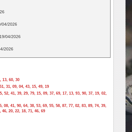
026
9/04/2026
 19/04/2026
04/2026
, 13, 60, 30
51, 31, 09, 04, 43, 15, 49, 19
5, 52, 41, 39, 29, 79, 15, 09, 37, 69, 17, 13, 93, 90, 37, 19, 02,
5, 08, 41, 90, 64, 38, 53, 69, 55, 58, 87, 77, 02, 83, 89, 74, 39,
, 46, 20, 22, 18, 71, 46, 69