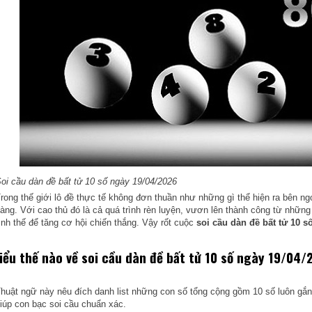
oi cầu dàn đề bất tử 10 số ngày 19/04/2026
rong thế giới lô đề thực tế không đơn thuần như những gì thể hiện ra bên ngo
àng. Với cao thủ đó là cả quá trình rèn luyện, vươn lên thành công từ những
ình thế để tăng cơ hội chiến thắng. Vậy rốt cuộc
soi cầu dàn đề bất tử 10 s
iểu thế nào về soi cầu dàn đề bất tử 10 số ngày 19/04/
huật ngữ này nêu đích danh list những con số tổng cộng gồm 10 số luôn gắn
iúp con bạc soi cầu chuẩn xác.