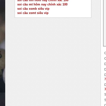
soi cầu mn hôm nay chính xác 100
soi cầu mt hôm nay chính xác 100
soi cầu xsmb siêu vip
soi cầu xsmt siêu vip
C
C
D
D
D
7
D
3
S
S
C