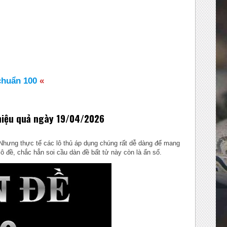
chuẩn 100
«
 hiệu quả ngày 19/04/2026
 Nhưng thực tế các lô thủ áp dụng chúng rất dễ dàng để mang
lô đề, chắc hẳn soi cầu dàn đề bất tử này còn là ẩn số.