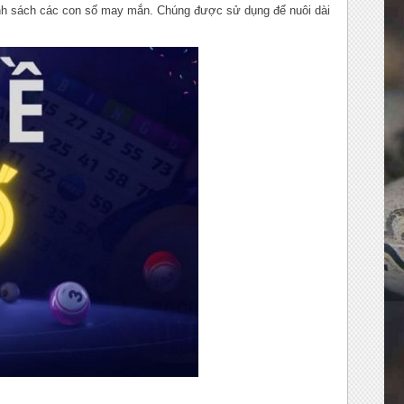
nh sách các con số may mắn. Chúng được sử dụng để nuôi dài