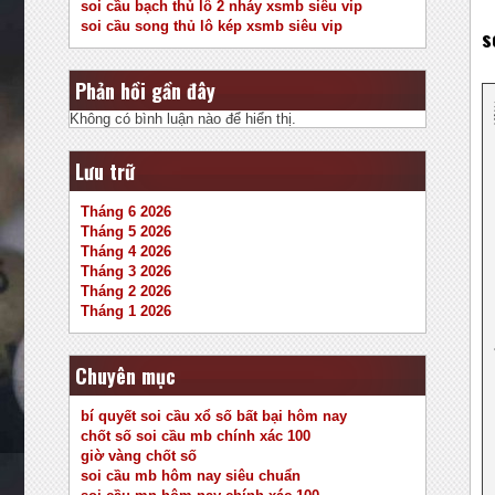
soi cầu bạch thủ lô 2 nháy xsmb siêu vip
soi cầu song thủ lô kép xsmb siêu vip
s
Phản hồi gần đây
Không có bình luận nào để hiển thị.
Lưu trữ
Tháng 6 2026
Tháng 5 2026
Tháng 4 2026
Tháng 3 2026
Tháng 2 2026
Tháng 1 2026
Chuyên mục
bí quyết soi cầu xổ số bất bại hôm nay
chốt số soi cầu mb chính xác 100
giờ vàng chốt số
soi cầu mb hôm nay siêu chuẩn