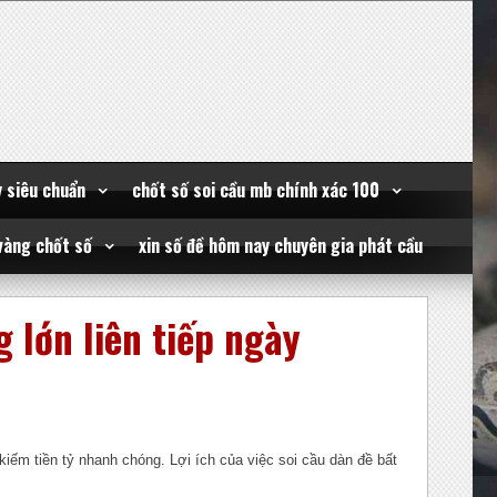
 siêu chuẩn
chốt số soi cầu mb chính xác 100
vàng chốt số
xin số đề hôm nay chuyên gia phát cầu
g lớn liên tiếp ngày
 kiếm tiền tỷ nhanh chóng. Lợi ích của việc soi cầu dàn đề bất