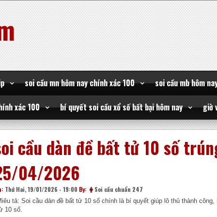
om
ip
soi cầu mn hôm nay chính xác 100
soi cầu mb hôm nay
hính xác 100
bí quyết soi cầu xổ số bất bại hôm nay
giờ 
soi cầu dàn đề bất tử 10 số trún
25/04/2026
n:
Thứ Hai, 19/01/2026 - 19:00
By:
Soi cầu chuẩn 247
iêu tả: Soi cầu dàn đề bất tử 10 số chính là bí quyết giúp lô thủ thành công,
ử 10 số.