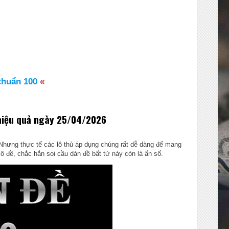
chuẩn 100
«
 hiệu quả ngày 25/04/2026
 Nhưng thực tế các lô thủ áp dụng chúng rất dễ dàng để mang
lô đề, chắc hẳn soi cầu dàn đề bất tử này còn là ẩn số.