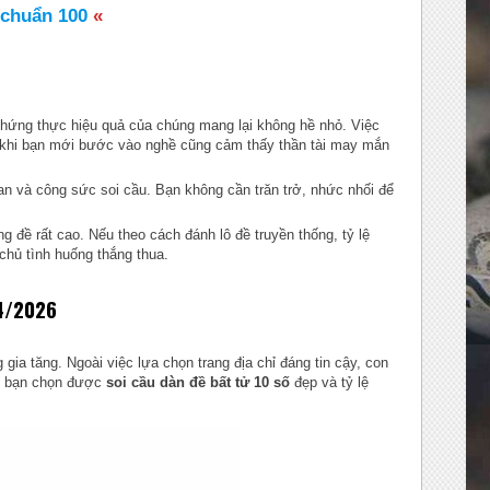
 chuẩn 100
«
chứng thực hiệu quả của chúng mang lại không hề nhỏ. Việc
ả khi bạn mới bước vào nghề cũng cảm thấy thần tài may mắn
an và công sức soi cầu. Bạn không cần trăn trở, nhức nhối để
g đề rất cao. Nếu theo cách đánh lô đề truyền thống, tỷ lệ
chủ tình huống thắng thua.
4/2026
ia tăng. Ngoài việc lựa chọn trang địa chỉ đáng tin cậy, con
úp bạn chọn được
soi cầu dàn đề bất tử 10 số
đẹp và tỷ lệ