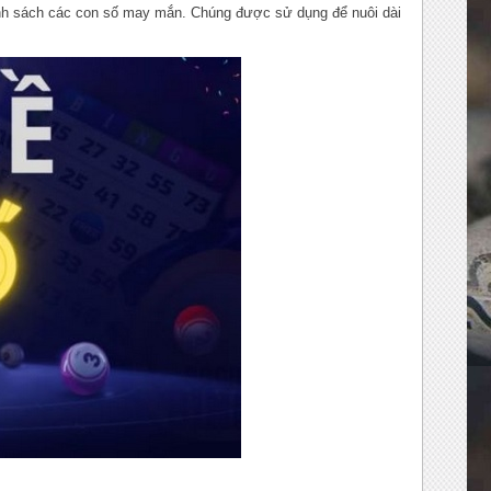
nh sách các con số may mắn. Chúng được sử dụng để nuôi dài