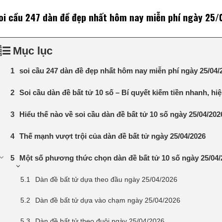
oi cầu 247 dàn đề đẹp nhất hôm nay miễn phí ngày 25
Mục lục
soi cầu 247 dàn đề đẹp nhất hôm nay miễn phí ngày 25/04/
Soi cầu dàn đề bất tử 10 số – Bí quyết kiếm tiền nhanh, hi
Hiểu thế nào về soi cầu dàn đề bất tử 10 số ngày 25/04/202
Thế mạnh vượt trội của dàn đề bất tử ngày 25/04/2026
Một số phương thức chọn dàn đề bất tử 10 số ngày 25/04/
Dàn đề bất tử dựa theo đầu ngày 25/04/2026
Dàn đề bất tử dựa vào chạm ngày 25/04/2026
Dàn đề bất tử theo đuôi ngày 25/04/2026