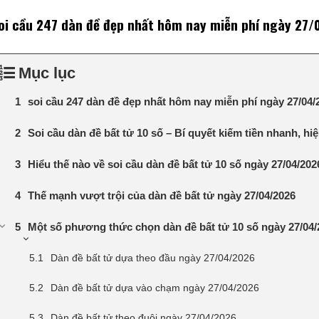
oi cầu 247 dàn đề đẹp nhất hôm nay miễn phí ngày 27
Mục lục
soi cầu 247 dàn đề đẹp nhất hôm nay miễn phí ngày 27/04/
Soi cầu dàn đề bất tử 10 số – Bí quyết kiếm tiền nhanh, hi
Hiểu thế nào về soi cầu dàn đề bất tử 10 số ngày 27/04/202
Thế mạnh vượt trội của dàn đề bất tử ngày 27/04/2026
Một số phương thức chọn dàn đề bất tử 10 số ngày 27/04/
Dàn đề bất tử dựa theo đầu ngày 27/04/2026
Dàn đề bất tử dựa vào chạm ngày 27/04/2026
Dàn đề bất tử theo đuôi ngày 27/04/2026