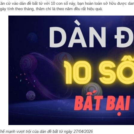
ăn cứ vào dàn đề bất tử với 10 con số này, bạn hoàn toàn sở hữu được da
gày tính theo tháng, thâm chí là theo năm đều rất hiệu quả.
hế mạnh vượt trội của dàn đề bất tử ngày 27/04/2026