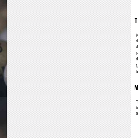
T
K
đ
đ
N
t
M
t
M
T
b
t