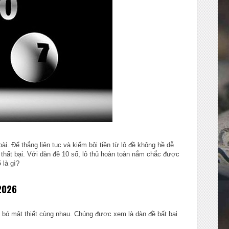
ài. Để thắng liên tục và kiếm bội tiền từ lô đề không hề dễ
 thất bại. Với dàn đề 10 số, lô thủ hoàn toàn nắm chắc được
ố
là gì?
2026
 bó mật thiết cùng nhau. Chúng được xem là dàn đề bất bại