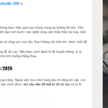
 chuẩn 100
«
chứng thực hiệu quả của chúng mang lại không hề nhỏ. Việc
ả khi bạn mới bước vào nghề cũng cảm thấy thần tài may mắn
an và công sức soi cầu. Bạn không cần trăn trở, nhức nhối để
g đề rất cao. Nếu theo cách đánh lô đề truyền thống, tỷ lệ
chủ tình huống thắng thua.
4/2026
ia tăng. Ngoài việc lựa chọn trang địa chỉ đáng tin cậy, con
úp bạn chọn được
soi cầu dàn đề bất tử 10 số
đẹp và tỷ lệ