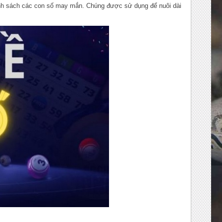
nh sách các con số may mắn. Chúng được sử dụng để nuôi dài