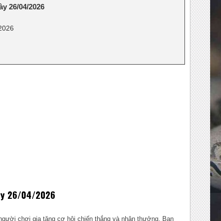
ày 26/04/2026
/2026
ày 26/04/2026
người chơi gia tăng cơ hội chiến thắng và nhận thưởng. Bạn