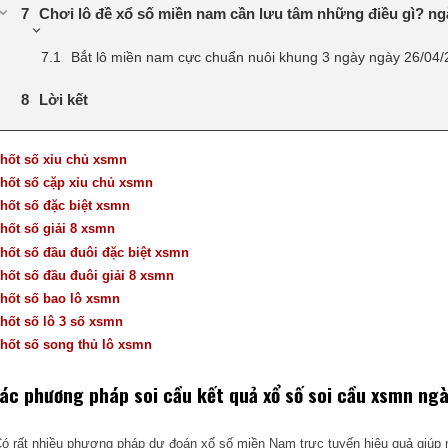
Chơi lô đề xổ số miền nam cần lưu tâm những điều gì? ng
Bắt lô miền nam cực chuẩn nuôi khung 3 ngày ngày 26/04
Lời kết
hốt số xỉu chủ xsmn
hốt số cặp xỉu chủ xsmn
hốt số đặc biệt xsmn
hốt số giải 8 xsmn
hốt số đầu đuôi đặc biệt xsmn
hốt số đầu đuôi giải 8 xsmn
hốt số bao lô xsmn
hốt số lô 3 số xsmn
hốt số song thủ lô xsmn
ác phương pháp soi cầu kết quả xổ số soi cầu xsmn ng
ó rất nhiều phương pháp dự đoán xổ số miền Nam trực tuyến hiệu quả giúp 