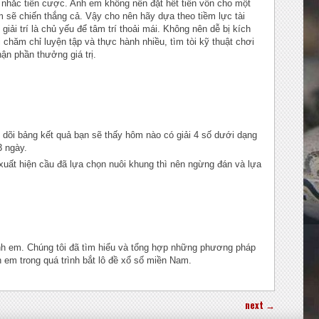
n nhắc tiền cược. Anh em không nên đặt hết tiền vốn cho một
m sẽ chiến thắng cả. Vậy cho nên hãy dựa theo tiềm lực tài
giải trí là chủ yếu để tâm trí thoải mái. Không nên dễ bị kích
 chăm chỉ luyện tập và thực hành nhiều, tìm tòi kỹ thuật chơi
ận phần thưởng giá trị.
 dõi bảng kết quả bạn sẽ thấy hôm nào có giải 4 số dưới dạng
3 ngày.
uất hiện cầu đã lựa chọn nuôi khung thì nên ngừng đán và lựa
anh em. Chúng tôi đã tìm hiểu và tổng hợp những phương pháp
 em trong quá trình bắt lô đề xổ số miền Nam.
next
→