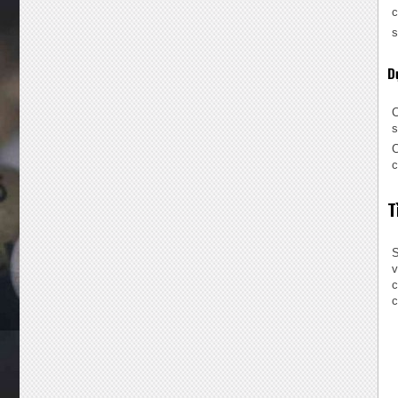
c
s
D
s
C
c
T
S
v
c
c