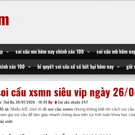
om
ip
soi cầu mn hôm nay chính xác 100
soi cầu mb hôm nay
hính xác 100
bí quyết soi cầu xổ số bất bại hôm nay
giờ 
soi cầu xsmn siêu vip ngày 26/
n:
Thứ Ba, 20/01/2026 - 19:29
By:
Soi cầu chuẩn 247
ô tả:
Nhiều A/E chơi lô đề
soi cầu xsmn
nhưng không biết tới cách soi cầu 
ham gia soi cầu để làm giàu nhanh chóng dựa trên sự tính toán khoa học của
ài viết: