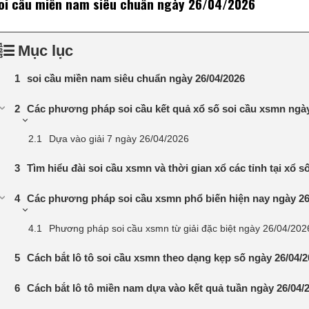
oi cầu miền nam siêu chuẩn ngày 26/04/2026
Mục lục
soi cầu miền nam siêu chuẩn ngày 26/04/2026
Các phương pháp soi cầu kết quả xổ số soi cầu xsmn ngày
Dựa vào giải 7 ngày 26/04/2026
Tìm hiểu đài soi cầu xsmn và thời gian xổ các tỉnh tại xổ 
Các phương pháp soi cầu xsmn phổ biến hiện nay ngày 26
Phương pháp soi cầu xsmn từ giải đặc biệt ngày 26/04/202
Cách bắt lô tô soi cầu xsmn theo dạng kẹp số ngày 26/04/
Cách bắt lô tô miền nam dựa vào kết quả tuần ngày 26/04/