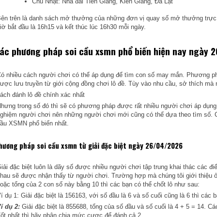
Chủ Nhật: Nhà đài Tiền Giang, Kiên Giang, Đà Lạt
ên trên là danh sách mở thưởng của những đơn vị quay số mở thưởng trực 
iờ bắt đầu là 16h15 và kết thúc lúc 16h30 mỗi ngày.
ác phương pháp soi cầu xsmn phổ biến hiện nay ngày 
ó nhiều cách người chơi có thể áp dụng để tìm con số may mắn. Phương ph
ược lưu truyền từ giới cộng đồng chơi lô đề. Tùy vào nhu cầu, sở thích mà
ách đánh lô đề chính xác nhất
hưng trong số đó thì sẽ có phương pháp được rất nhiều người chơi áp dụng, 
ghiệm người chơi nên những người chơi mới cũng có thể dựa theo tìm số. C
ầu XSMN phổ biến nhất.
hương pháp soi cầu xsmn từ giải đặc biệt ngày 26/04/2026
iải đặc biệt luôn là dãy số được nhiều người chơi tập trung khai thác các 
hau sẽ được nhận thấy từ người chơi. Trường hợp mà chúng tôi giới thiệu ở 
oặc tổng của 2 con số này bằng 10 thì các bạn có thể chốt lô như sau:
í dụ 1: Giải đặc biệt là 156163, với số đầu là 6 và số cuối cũng là 6 thì các
í dụ 2:
Giải đặc biệt là 855688, tổng của số đầu và số cuối là 4 + 5 = 14. C
ốt nhất thì hãy phân chia mức cược để đánh cả 2.