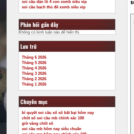
s
soi cầu dàn lô 4 con xsmb siêu vip
soi cầu bạch thủ đề xsmb siêu vip
Phản hồi gần đây
Không có bình luận nào để hiển thị.
Lưu trữ
Tháng 6 2026
Tháng 5 2026
Tháng 4 2026
Tháng 3 2026
Tháng 2 2026
Tháng 1 2026
Chuyên mục
bí quyết soi cầu xổ số bất bại hôm nay
chốt số soi cầu mb chính xác 100
giờ vàng chốt số
soi cầu mb hôm nay siêu chuẩn