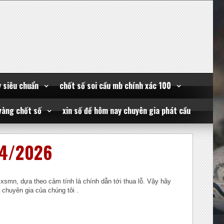
 siêu chuẩn
chốt số soi cầu mb chính xác 100
vàng chốt số
xin số đề hôm nay chuyên gia phát cầu
04/2026
xsmn, dựa theo cảm tính là chính dẫn tới thua lỗ. Vậy hãy
 chuyên gia của chúng tôi .