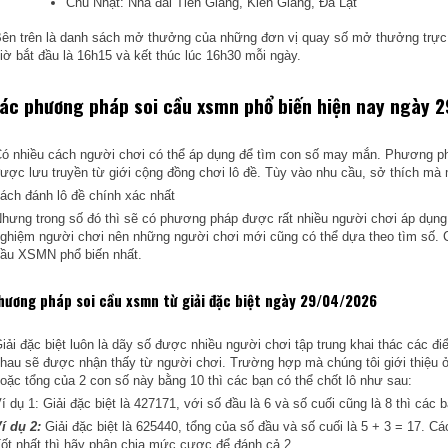
Chủ Nhật: Nhà đài Tiền Giang, Kiên Giang, Đà Lạt
ên trên là danh sách mở thưởng của những đơn vị quay số mở thưởng trực 
iờ bắt đầu là 16h15 và kết thúc lúc 16h30 mỗi ngày.
ác phương pháp soi cầu xsmn phổ biến hiện nay ngày 
ó nhiều cách người chơi có thể áp dụng để tìm con số may mắn. Phương ph
ược lưu truyền từ giới cộng đồng chơi lô đề. Tùy vào nhu cầu, sở thích mà
ách đánh lô đề chính xác nhất
hưng trong số đó thì sẽ có phương pháp được rất nhiều người chơi áp dụng, 
ghiệm người chơi nên những người chơi mới cũng có thể dựa theo tìm số. C
ầu XSMN phổ biến nhất.
hương pháp soi cầu xsmn từ giải đặc biệt ngày 29/04/2026
iải đặc biệt luôn là dãy số được nhiều người chơi tập trung khai thác các 
hau sẽ được nhận thấy từ người chơi. Trường hợp mà chúng tôi giới thiệu ở 
oặc tổng của 2 con số này bằng 10 thì các bạn có thể chốt lô như sau:
í dụ 1: Giải đặc biệt là 427171, với số đầu là 6 và số cuối cũng là 8 thì các
í dụ 2:
Giải đặc biệt là 625440, tổng của số đầu và số cuối là 5 + 3 = 17. C
ốt nhất thì hãy phân chia mức cược để đánh cả 2.