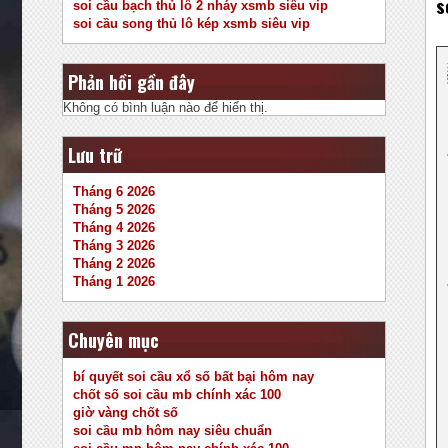
s
soi cầu bạch thủ lô 2 nháy xsmb siêu vip
soi cầu song thủ lô kép xsmb siêu vip
Phản hồi gần đây
Không có bình luận nào để hiển thị.
Lưu trữ
Tháng 6 2026
Tháng 5 2026
Tháng 4 2026
Tháng 3 2026
Tháng 2 2026
Tháng 1 2026
Chuyên mục
bí quyết soi cầu xổ số bất bại hôm nay
chốt số soi cầu mb chính xác 100
giờ vàng chốt số
soi cầu mb hôm nay siêu chuẩn