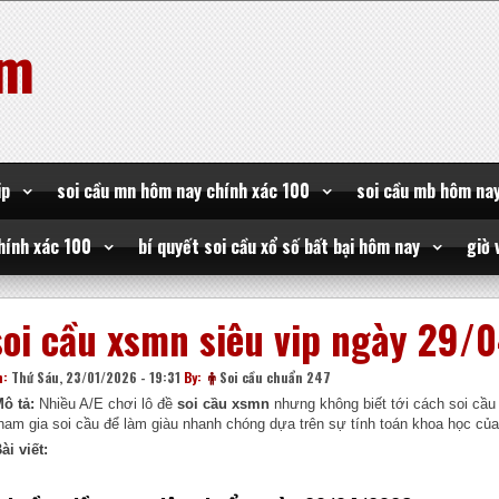
om
ip
soi cầu mn hôm nay chính xác 100
soi cầu mb hôm nay
hính xác 100
bí quyết soi cầu xổ số bất bại hôm nay
giờ 
soi cầu xsmn siêu vip ngày 29/
n:
Thứ Sáu, 23/01/2026 - 19:31
By:
Soi cầu chuẩn 247
ô tả:
Nhiều A/E chơi lô đề
soi cầu xsmn
nhưng không biết tới cách soi cầu 
ham gia soi cầu để làm giàu nhanh chóng dựa trên sự tính toán khoa học của
ài viết: