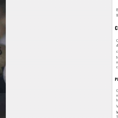
B
g
C
C
đ
c
N
n
c
P
G
n
h
V
V
T