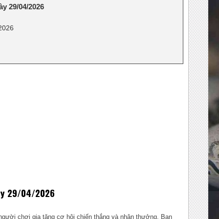
ày 29/04/2026
/2026
ày 29/04/2026
người chơi gia tăng cơ hội chiến thắng và nhận thưởng. Bạn