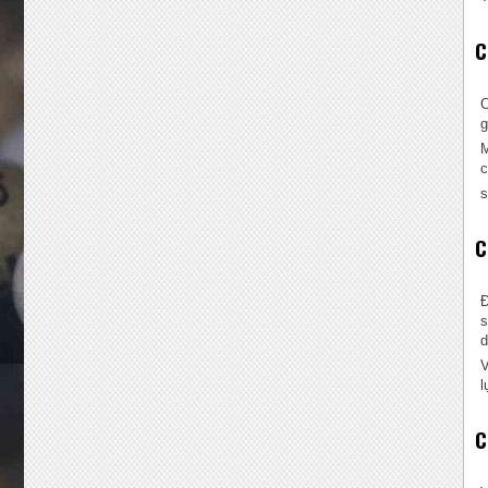
C
C
g
M
c
s
C
Đ
s
d
V
l
C