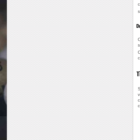
c
s
D
s
C
c
T
S
v
c
c