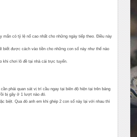
mắn có tỷ lệ nổ cao nhất cho những ngày tiếp theo. Điều này
sẽ biết được cách vào tiền cho những con số này như thế nào
khi chơi lô đề tại nhà cái trực tuyến.
ần phải quan sát vị trí cầu ngay tại biên độ hiện tại trên bảng
ồi bị gãy ở 1 lượt nào đó.
ặc biệt. Qua đó anh em khi ghép 2 con số này lại với nhau thì