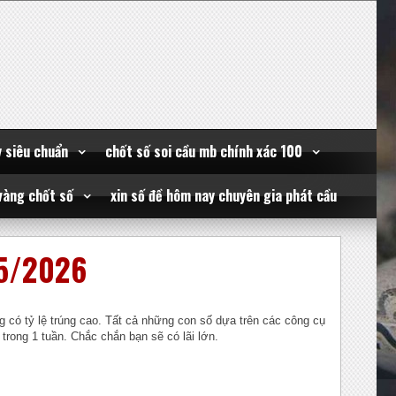
 siêu chuẩn
chốt số soi cầu mb chính xác 100
vàng chốt số
xin số đề hôm nay chuyên gia phát cầu
05/2026
g có tỷ lệ trúng cao. Tất cả những con số dựa trên các công cụ
 trong 1 tuần. Chắc chắn bạn sẽ có lãi lớn.