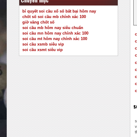
bí quyết soi cầu xổ số bất bại hôm nay
chốt số soi cầu mb chính xác 100
giờ vàng chốt số
soi cầu mb hôm nay siêu chuẩn
soi cầu mn hôm nay chính xác 100
c
soi cầu mt hôm nay chính xác 100
c
soi cầu xsmb siêu vip
c
soi cầu xsmt siêu vip
c
c
c
c
c
c
s
s
v
t