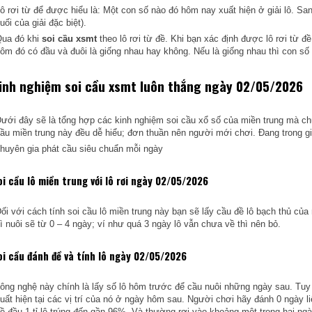
ô rơi từ để được hiểu là: Một con số nào đó hôm nay xuất hiện ở giải lô. San
uối của giải đặc biệt).
ua đó khi
soi cầu xsmt
theo lô rơi từ đề. Khi bạn xác định được lô rơi từ đề
ôm đó có đầu và đuôi là giống nhau hay không. Nếu là giống nhau thì con số 
inh nghiệm soi cầu xsmt luôn thắng ngày 02/05/2026
ưới đây sẽ là tổng hợp các kinh nghiệm soi cầu xổ số của miền trung mà c
ầu miền trung này đều dễ hiểu; đơn thuần nên người mới chơi. Đang trong gi
huyên gia phát cầu siêu chuẩn mỗi ngày
oi cầu lô miền trung với lô rơi ngày 02/05/2026
ối với cách tính soi cầu lô miền trung này bạn sẽ lấy cầu đề lô bạch thủ c
ì nuôi sẽ từ 0 – 4 ngày; ví như quá 3 ngày lô vẫn chưa về thì nên bỏ.
oi cầu đánh đề và tính lô ngày 02/05/2026
ông nghệ này chính là lấy số lô hôm trước để cầu nuôi những ngày sau. Tuy
uất hiện tại các vị trí của nó ở ngày hôm sau. Người chơi hãy đánh 0 ngày l
ề đầu 1 tỉ lệ trúng đến gần 96%. Và thường rơi vào khoảng một trong hai ngà