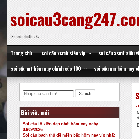
Skip
to
soicau3cang247.c
content
Soi cầu chuẩn 247
Trang chủ
soi cầu xsmb siêu vip
soi cầu xsmt siêu v
soi cầu mt hôm nay chính xác 100
soi cầu mn hôm nay c
Search
O
Bài viết mới
t
Soi cầu lô xiên đẹp nhất hôm nay ngày
B
03/09/2026
Soi cầu bạch thủ đề miền bắc hôm nay víp nhất