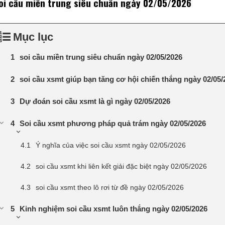
oi cầu miền trung siêu chuẩn ngày 02/05/2026
Mục lục
soi cầu miền trung siêu chuẩn ngày 02/05/2026
soi cầu xsmt giúp bạn tăng cơ hội chiến thắng ngày 02/05/
Dự đoán soi cầu xsmt là gì ngày 02/05/2026
Soi cầu xsmt phương pháp quả trám ngày 02/05/2026
Ý nghĩa của việc soi cầu xsmt ngày 02/05/2026
soi cầu xsmt khi liên kết giải đặc biệt ngày 02/05/2026
soi cầu xsmt theo lô rơi từ đề ngày 02/05/2026
Kinh nghiệm soi cầu xsmt luôn thắng ngày 02/05/2026