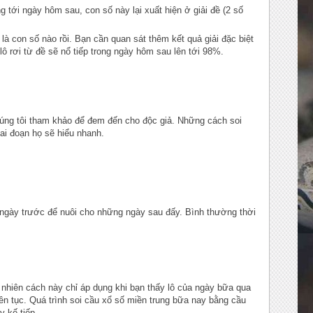
g tới ngày hôm sau, con số này lại xuất hiện ở giải đề (2 số
 là con số nào rồi. Bạn cần quan sát thêm kết quả giải đặc biệt
lô rơi từ đề sẽ nổ tiếp trong ngày hôm sau lên tới 98%.
húng tôi tham khảo để đem đến cho độc giả. Những cách soi
ai đoạn họ sẽ hiểu nhanh.
ủa ngày trước để nuôi cho những ngày sau đấy. Bình thường thời
 nhiên cách này chỉ áp dụng khi bạn thấy lô của ngày bữa qua
iên tục. Quá trình soi cầu xổ số miền trung bữa nay bằng cầu
y kế tiếp.