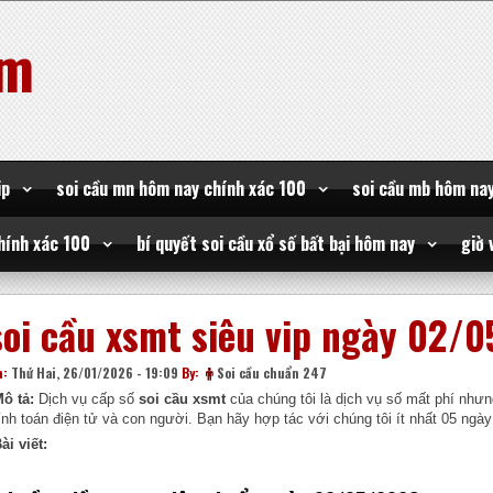
om
ip
soi cầu mn hôm nay chính xác 100
soi cầu mb hôm nay
hính xác 100
bí quyết soi cầu xổ số bất bại hôm nay
giờ 
soi cầu xsmt siêu vip ngày 02/
n:
Thứ Hai, 26/01/2026 - 19:09
By:
Soi cầu chuẩn 247
Mô tả:
Dịch vụ cấp số
soi cầu xsmt
của chúng tôi là dịch vụ số mất phí nhưn
ính toán điện tử và con người. Bạn hãy hợp tác với chúng tôi ít nhất 05 ngày
ài viết: