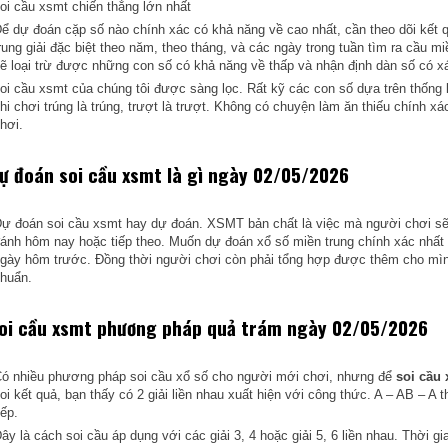
oi cầu xsmt chiến thắng lớn nhất
ể dự đoán cặp số nào chính xác có khả năng về cao nhất, cần theo dõi kết q
rung giải đặc biệt theo năm, theo tháng, và các ngày trong tuần tìm ra cầu m
ẽ loại trừ được những con số có khả năng về thấp và nhận định dàn số có x
oi cầu xsmt của chúng tôi được sàng lọc. Rất kỹ các con số dựa trên thống
hi chơi trúng là trúng, trượt là trượt. Không có chuyện làm ăn thiếu chính x
hơi.
ự đoán soi cầu xsmt là gì ngày 02/05/2026
ự đoán soi cầu xsmt hay dự đoán. XSMT bản chất là việc mà người chơi sẽ 
ánh hôm nay hoặc tiếp theo. Muốn dự đoán xổ số miền trung chính xác nhất
gày hôm trước. Đồng thời người chơi còn phải tổng hợp được thêm cho mìn
huẩn.
oi cầu xsmt phương pháp quả trám ngày 02/05/2026
ó nhiều phương pháp soi cầu xổ số cho người mới chơi, nhưng để
soi cầu
oi kết quả, bạn thấy có 2 giải liền nhau xuất hiện với công thức. A – AB – A
iếp.
ây là cách soi cầu áp dụng với các giải 3, 4 hoặc giải 5, 6 liền nhau. Thời g