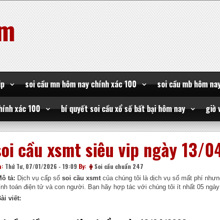
om
ip
soi cầu mn hôm nay chính xác 100
soi cầu mb hôm nay
hính xác 100
bí quyết soi cầu xổ số bất bại hôm nay
giờ 
soi cầu xsmt siêu vip ngày 13/
n:
Thứ Tư, 07/01/2026 - 19:09
By:
Soi cầu chuẩn 247
Mô tả:
Dịch vụ cấp số
soi cầu xsmt
của chúng tôi là dịch vụ số mất phí nhưn
ính toán điện tử và con người. Bạn hãy hợp tác với chúng tôi ít nhất 05 ngày
ài viết: