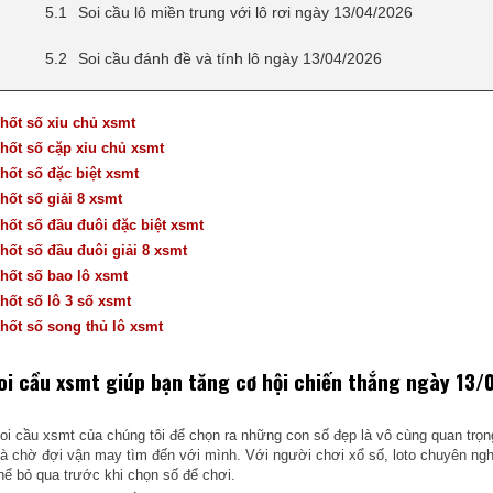
Soi cầu lô miền trung với lô rơi ngày 13/04/2026
Soi cầu đánh đề và tính lô ngày 13/04/2026
hốt số xỉu chủ xsmt
hốt số cặp xỉu chủ xsmt
hốt số đặc biệt xsmt
hốt số giải 8 xsmt
hốt số đầu đuôi đặc biệt xsmt
hốt số đầu đuôi giải 8 xsmt
hốt số bao lô xsmt
hốt số lô 3 số xsmt
hốt số song thủ lô xsmt
oi cầu xsmt giúp bạn tăng cơ hội chiến thắng ngày 13
oi cầu xsmt của chúng tôi để chọn ra những con số đẹp là vô cùng quan trọng
à chờ đợi vận may tìm đến với mình. Với người chơi xổ số, loto chuyên ngh
hể bỏ qua trước khi chọn số để chơi.