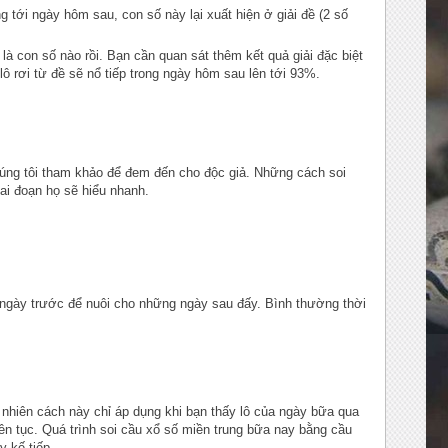
g tới ngày hôm sau, con số này lại xuất hiện ở giải đề (2 số
 là con số nào rồi. Bạn cần quan sát thêm kết quả giải đặc biệt
lô rơi từ đề sẽ nổ tiếp trong ngày hôm sau lên tới 93%.
húng tôi tham khảo để đem đến cho độc giả. Những cách soi
ai đoạn họ sẽ hiểu nhanh.
ủa ngày trước để nuôi cho những ngày sau đấy. Bình thường thời
 nhiên cách này chỉ áp dụng khi bạn thấy lô của ngày bữa qua
iên tục. Quá trình soi cầu xổ số miền trung bữa nay bằng cầu
y kế tiếp.