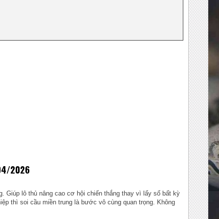
/04/2026
. Giúp lô thủ nâng cao cơ hội chiến thắng thay vì lấy số bất kỳ
iệp thì soi cầu miền trung là bước vô cùng quan trọng. Không