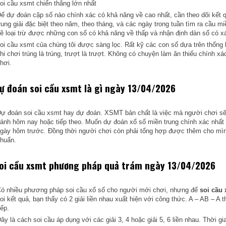
oi cầu xsmt chiến thắng lớn nhất
ể dự đoán cặp số nào chính xác có khả năng về cao nhất, cần theo dõi kết q
rung giải đặc biệt theo năm, theo tháng, và các ngày trong tuần tìm ra cầu m
ẽ loại trừ được những con số có khả năng về thấp và nhận định dàn số có x
oi cầu xsmt của chúng tôi được sàng lọc. Rất kỹ các con số dựa trên thống
hi chơi trúng là trúng, trượt là trượt. Không có chuyện làm ăn thiếu chính x
hơi.
ự đoán soi cầu xsmt là gì ngày 13/04/2026
ự đoán soi cầu xsmt hay dự đoán. XSMT bản chất là việc mà người chơi sẽ 
ánh hôm nay hoặc tiếp theo. Muốn dự đoán xổ số miền trung chính xác nhất
gày hôm trước. Đồng thời người chơi còn phải tổng hợp được thêm cho mìn
huẩn.
oi cầu xsmt phương pháp quả trám ngày 13/04/2026
ó nhiều phương pháp soi cầu xổ số cho người mới chơi, nhưng để
soi cầu
oi kết quả, bạn thấy có 2 giải liền nhau xuất hiện với công thức. A – AB – A
iếp.
ây là cách soi cầu áp dụng với các giải 3, 4 hoặc giải 5, 6 liền nhau. Thời g