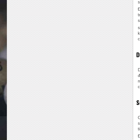
s
Đ
t
s
s
k
c
D
D
đ
n
c
S
C
s
t
Đ