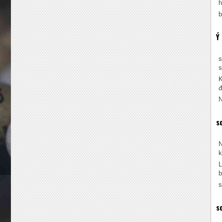
h
b
Ý
s
s
K
đ
N
s
N
k
L
b
s
s