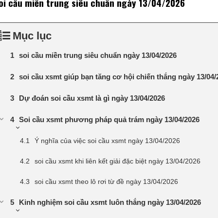
oi cầu miền trung siêu chuẩn ngày 13/04/2026
Mục lục
soi cầu miền trung siêu chuẩn ngày 13/04/2026
soi cầu xsmt giúp bạn tăng cơ hội chiến thắng ngày 13/04/
Dự đoán soi cầu xsmt là gì ngày 13/04/2026
Soi cầu xsmt phương pháp quả trám ngày 13/04/2026
Ý nghĩa của việc soi cầu xsmt ngày 13/04/2026
soi cầu xsmt khi liên kết giải đặc biệt ngày 13/04/2026
soi cầu xsmt theo lô rơi từ đề ngày 13/04/2026
Kinh nghiệm soi cầu xsmt luôn thắng ngày 13/04/2026