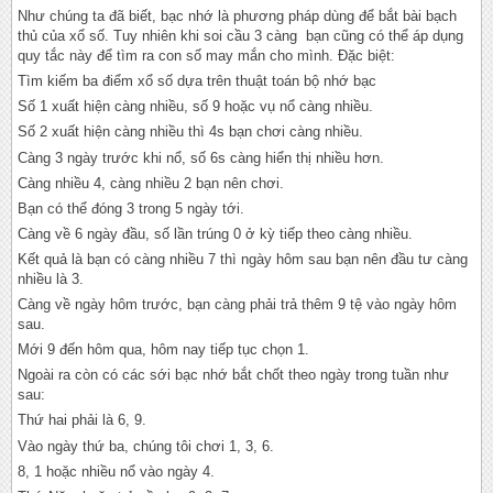
Như chúng ta đã biết, bạc nhớ là phương pháp dùng để bắt bài bạch
thủ của xổ số. Tuy nhiên khi soi cầu 3 càng bạn cũng có thể áp dụng
quy tắc này để tìm ra con số may mắn cho mình. Đặc biệt:
Tìm kiếm ba điểm xổ số dựa trên thuật toán bộ nhớ bạc
Số 1 xuất hiện càng nhiều, số 9 hoặc vụ nổ càng nhiều.
Số 2 xuất hiện càng nhiều thì 4s bạn chơi càng nhiều.
Càng 3 ngày trước khi nổ, số 6s càng hiển thị nhiều hơn.
Càng nhiều 4, càng nhiều 2 bạn nên chơi.
Bạn có thể đóng 3 trong 5 ngày tới.
Càng về 6 ngày đầu, số lần trúng 0 ở kỳ tiếp theo càng nhiều.
Kết quả là bạn có càng nhiều 7 thì ngày hôm sau bạn nên đầu tư càng
nhiều là 3.
Càng về ngày hôm trước, bạn càng phải trả thêm 9 tệ vào ngày hôm
sau.
Mới 9 đến hôm qua, hôm nay tiếp tục chọn 1.
Ngoài ra còn có các sới bạc nhớ bắt chốt theo ngày trong tuần như
sau:
Thứ hai phải là 6, 9.
Vào ngày thứ ba, chúng tôi chơi 1, 3, 6.
8, 1 hoặc nhiều nổ vào ngày 4.