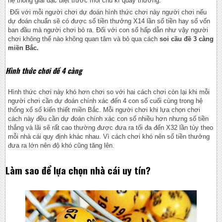
hệ thống giải đặc biệt trước mỗi chu kì quay thưởng.
Đối với mỗi người chơi dự đoán hình thức chơi này người chơi nếu
dự đoán chuẩn sẽ có được số tiền thưởng X14 lần số tiền hay số vốn
ban đầu mà người chơi bỏ ra. Đối với con số hấp dẫn như vậy người
chơi không thể nào không quan tâm và bỏ qua cách
soi cầu đề 3 càng
miền Bắc.
Hình thức chơi đề 4 càng
Hình thức chơi này khó hơn chơi so với hai cách chơi còn lại khi mỗi
người chơi cần dự đoán chính xác đến 4 con số cuối cùng trong hệ
thống xổ số kiến thiết miền Bắc. Mỗi người chơi khi lựa chọn chơi
cách này đều cần dự đoán chính xác con số nhiều hơn nhưng số tiền
thắng và lãi sẽ rất cao thường được đưa ra tối đa đến X32 lần tùy theo
mỗi nhà cái quy định khác nhau. Vì cách chơi khó nên số tiền thưởng
đưa ra lớn nên độ khó cũng tăng lên.
Làm sao để lựa chọn nhà cái uy tín?