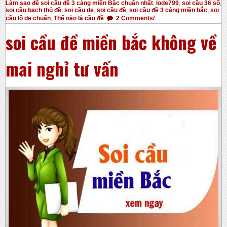
Làm sao để soi cầu đề 3 càng miền Bắc chuẩn nhất
,
lode799
,
soi cầu 36 số
,
soi cầu bạch thủ đề
,
soi cầu de
,
soi cầu đề
,
soi cầu đề 3 càng miền bắc
,
soi
cầu lô de chuẩn
,
Thế nào là cầu đề
2 Comments/
soi cầu đề miền bắc không về
mai nghỉ tư vấn