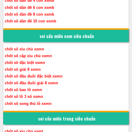
chốt số dàn đề 4 con xsmb
chốt số dàn đề 6 con xsmb
chốt số dàn đề 8 con xsmb
chốt số dàn đề 10 con xsmb
soi cầu miền nam siêu chuẩn
chốt số xỉu chủ xsmn
chốt số cặp xỉu chủ xsmn
chốt số đặc biệt xsmn
chốt số giải 8 xsmn
chốt số đầu đuôi đặc biệt xsmn
chốt số đầu đuôi giải 8 xsmn
chốt số bao lô xsmn
chốt số lô 3 số xsmn
chốt số song thủ lô xsmn
soi cầu miền trung siêu chuẩn
chốt số xỉu chủ xsmt