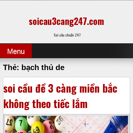
Skip
to
content
soicau3cang247.com
Soi cầu chuẩn 247
Menu
Thẻ:
bạch thủ de
soi cầu đề 3 càng miền bắc
không theo tiếc lắm