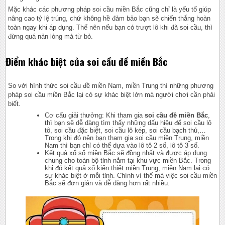
Mặc khác các phương pháp soi cầu miền Bắc cũng chỉ là yếu tố giúp
nâng cao tỷ lệ trúng, chứ không hề đảm bảo bạn sẽ chiến thắng hoàn
toàn ngay khi áp dụng. Thế nên nếu bạn có trượt lô khi đã soi cầu, thì
đừng quá nản lòng mà từ bỏ.
Điểm khác biệt của soi cầu đề miền Bắc
So với hình thức soi cầu đề miền Nam, miền Trung thì những phương
pháp soi cầu miền Bắc lại có sự khác biệt lớn mà người chơi cần phải
biết.
Cơ cấu giải thưởng: Khi tham gia
soi cầu đề miền Bắc
,
thì bạn sẽ dễ dàng tìm thấy những dấu hiệu để soi cầu lô
tô, soi cầu đặc biệt, soi cầu lô kép, soi cầu bạch thủ,…
Trong khi đó nên bạn tham gia soi cầu miền Trung, miền
Nam thì bạn chỉ có thể dựa vào lô tô 2 số, lô tô 3 số.
Kết quả xổ số miền Bắc sẽ đồng nhất và được áp dụng
chung cho toàn bộ tỉnh nằm tại khu vực miền Bắc. Trong
khi đó kết quả xổ kiến thiết miền Trung, miền Nam lại có
sự khác biệt ở mỗi tỉnh. Chính vì thế mà việc soi cầu miền
Bắc sẽ đơn giản và dễ dàng hơn rất nhiều.