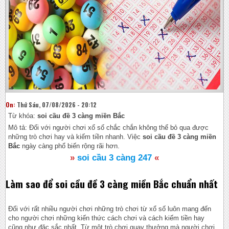
On:
Thứ Sáu, 07/08/2026 - 20:12
Từ khóa:
soi cầu đề 3 càng miền Bắc
Mô tả: Đối với người chơi xổ số chắc chắn không thể bỏ qua được
những trò chơi hay và kiếm tiền nhanh. Việc
soi cầu đề 3 càng miền
Bắc
ngày càng phổ biến rộng rãi hơn.
»
soi cầu 3 càng 247
«
Làm sao để soi cầu đề 3 càng miền Bắc chuẩn nhất
Đối với rất nhiều người chơi những trò chơi từ xổ số luôn mang đến
cho người chơi những kiến thức cách chơi và cách kiếm tiền hay
cũng như đặc sắc nhất. Từ một trò chơi quay thưởng mà người chơi