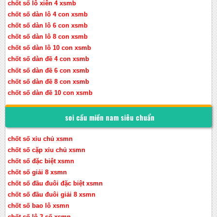
chốt số lô xiên 4 xsmb
chốt số dàn lô 4 con xsmb
chốt số dàn lô 6 con xsmb
chốt số dàn lô 8 con xsmb
chốt số dàn lô 10 con xsmb
chốt số dàn đề 4 con xsmb
chốt số dàn đề 6 con xsmb
chốt số dàn đề 8 con xsmb
chốt số dàn đề 10 con xsmb
soi cầu miền nam siêu chuẩn
chốt số xỉu chủ xsmn
chốt số cặp xỉu chủ xsmn
chốt số đặc biệt xsmn
chốt số giải 8 xsmn
chốt số đầu đuôi đặc biệt xsmn
chốt số đầu đuôi giải 8 xsmn
chốt số bao lô xsmn
chốt số lô 3 số xsmn