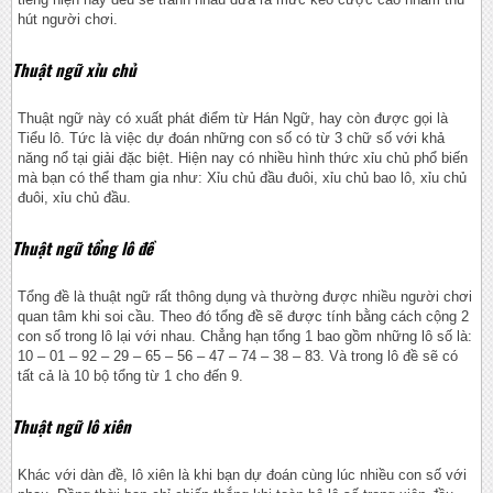
hút người chơi.
Thuật ngữ xỉu chủ
Thuật ngữ này có xuất phát điểm từ Hán Ngữ, hay còn được gọi là
Tiểu lô. Tức là việc dự đoán những con số có từ 3 chữ số với khả
năng nổ tại giải đặc biệt. Hiện nay có nhiều hình thức xỉu chủ phổ biến
mà bạn có thể tham gia như: Xỉu chủ đầu đuôi, xỉu chủ bao lô, xỉu chủ
đuôi, xỉu chủ đầu.
Thuật ngữ tổng lô đề
Tổng đề là thuật ngữ rất thông dụng và thường được nhiều người chơi
quan tâm khi soi cầu. Theo đó tổng đề sẽ được tính bằng cách cộng 2
con số trong lô lại với nhau. Chẳng hạn tổng 1 bao gồm những lô số là:
10 – 01 – 92 – 29 – 65 – 56 – 47 – 74 – 38 – 83. Và trong lô đề sẽ có
tất cả là 10 bộ tổng từ 1 cho đến 9.
Thuật ngữ lô xiên
Khác với dàn đề, lô xiên là khi bạn dự đoán cùng lúc nhiều con số với