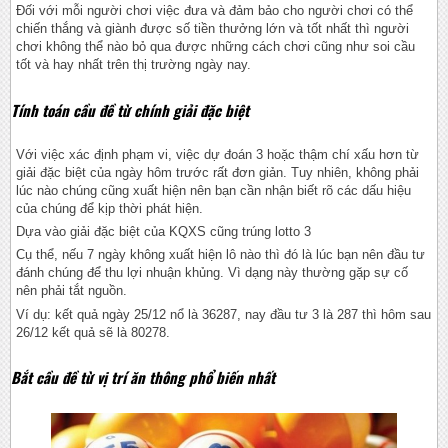
Đối với mỗi người chơi việc đưa và đảm bảo cho người chơi có thể
chiến thắng và giành được số tiền thưởng lớn và tốt nhất thì người
chơi không thể nào bỏ qua được những cách chơi cũng như soi cầu
tốt và hay nhất trên thị trường ngày nay.
Tính toán cầu đề từ chính giải đặc biệt
Với việc xác định phạm vi, việc dự đoán 3 hoặc thậm chí xấu hơn từ
giải đặc biệt của ngày hôm trước rất đơn giản. Tuy nhiên, không phải
lúc nào chúng cũng xuất hiện nên bạn cần nhận biết rõ các dấu hiệu
của chúng để kịp thời phát hiện.
Dựa vào giải đặc biệt của KQXS cũng trúng lotto 3
Cụ thể, nếu 7 ngày không xuất hiện lô nào thì đó là lúc bạn nên đầu tư
đánh chúng để thu lợi nhuận khủng. Vì dạng này thường gặp sự cố
nên phải tắt nguồn.
Ví dụ: kết quả ngày 25/12 nổ là 36287, nay đầu tư 3 là 287 thì hôm sau
26/12 kết quả sẽ là 80278.
Bắt cầu đề từ vị trí ăn thông phổ biến nhất