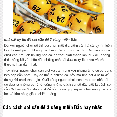
nhà cái uy tín để soi cầu đề 3 càng miền Bắc
Đối với người chơi đề thì lựa chọn một địa điểm và nhà cái uy tín luôn
luôn là một yếu tố không thể thiếu. Đối với người chơi đầu tiên người
chơi cần tìm đến những nhà cái có thời gian thành lập lâu đời. Không
thể không kể và nhắc đến những nhà cái đưa ra tỷ lệ cược và trả
thưởng hấp dẫn nhất.
Tuy nhiên người chơi cần biết và cẩn trọng với những tỷ lệ cược cùng
kèo hấp dẫn nhất. Đây có thể là những cái bẫy mà nhà cái đưa ra để
dụ người chơi tham gia. Cuối cùng người chơi nên lựa chọn nhà cái
có đưa ra những gợi ý tốt cùng những cách soi số đăc biệt là cách soi
cầu đề hay và độc đáo nhất để hỗ trợ và giúp người chơi nâng cao cơ
hội và khả năng giành chiến thắng.
Các cách soi cầu đề 3 càng miền Bắc hay nhất