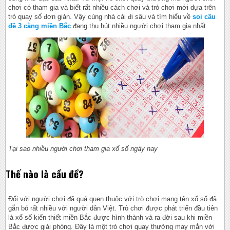
chơi có tham gia và biết rất nhiều cách chơi và trò chơi mới dựa trên
trò quay số đơn giản. Vậy cùng nhà cái đi sâu và tìm hiểu về
soi cầu
đề 3 càng miền Bắc
đang thu hút nhiều người chơi tham gia nhất.
Tại sao nhiều người chơi tham gia xổ số ngày nay
Thế nào là cầu đề?
Đối với người chơi đã quá quen thuộc với trò chơi mang tên xổ số đã
gắn bó rất nhiều với người dân Việt. Trò chơi được phát triển đầu tiên
là xổ số kiến thiết miền Bắc được hình thành và ra đời sau khi miền
Bắc được giải phóng. Đây là một trò chơi quay thưởng may mắn với