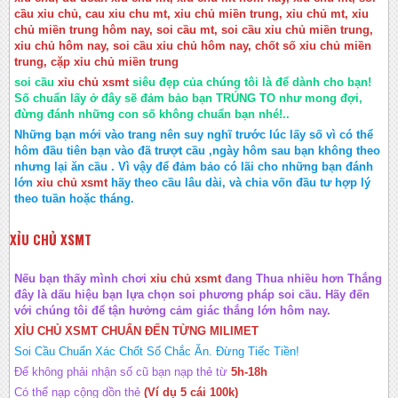
cầu xỉu chủ, cau xiu chu mt, xỉu chủ miền trung, xỉu chủ mt, xỉu
chủ miền trung hôm nay, soi cầu mt, soi cầu xỉu chủ miền trung,
xỉu chủ hôm nay, soi cầu xỉu chủ hôm nay, chốt số xỉu chủ miền
trung, cặp xỉu chủ miền trung
soi cầu
xỉu chủ xsmt
siêu đẹp của chúng tôi là để dành cho bạn!
Số chuẩn lấy ở đây sẽ đảm bảo bạn TRÚNG TO như mong đợi,
đừng đánh những con số không chuẩn bạn nhé!..
Những bạn mới vào trang nên suy nghĩ trước lúc lấy số vì có thể
hôm đầu tiên bạn vào đã trượt cầu ,ngày hôm sau bạn không theo
nhưng lại ăn cầu . Vì vậy để đảm bảo có lãi cho những bạn đánh
lớn
xỉu chủ xsmt
hãy theo cầu lâu dài, và chia vốn đầu tư hợp lý
theo tuần hoặc tháng.
XỈU CHỦ XSMT
Nếu bạn thấy mình chơi
xỉu chủ xsmt
đang Thua nhiều hơn Thắng
đây là dấu hiệu bạn lựa chọn soi phương pháp soi cầu. Hãy đến
với chúng tôi để tận hưởng cảm giác thắng lớn hôm nay.
XỈU CHỦ XSMT CHUẨN ĐẾN TỪNG MILIMET
Soi Cầu Chuẩn Xác Chốt Số Chắc Ăn. Đừng Tiếc Tiền!
Để không phải nhận số cũ bạn nạp thẻ từ
5h-18h
Có thể nạp cộng dồn thẻ
(Ví dụ 5 cái 100k)