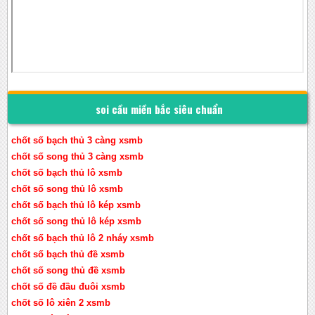
soi cầu miền bắc siêu chuẩn
chốt số bạch thủ 3 càng xsmb
chốt số song thủ 3 càng xsmb
chốt số bạch thủ lô xsmb
chốt số song thủ lô xsmb
chốt số bạch thủ lô kép xsmb
chốt số song thủ lô kép xsmb
chốt số bạch thủ lô 2 nháy xsmb
chốt số bạch thủ đề xsmb
chốt số song thủ đề xsmb
chốt số đề đầu đuôi xsmb
chốt số lô xiên 2 xsmb