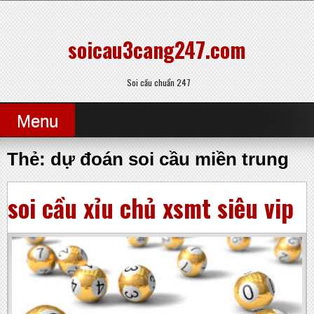
Skip
to
content
soicau3cang247.com
Soi cầu chuẩn 247
Menu
Thẻ:
dự đoán soi cầu miền trung
soi cầu xỉu chủ xsmt siêu vip