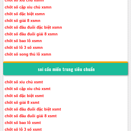
chốt số xỉu chủ xsmn
chốt số cặp xỉu chủ xsmn
chốt số đặc biệt xsmn
chốt số giải 8 xsmn
chốt số đầu đuôi đặc biệt xsmn
chốt số đầu đuôi giải 8 xsmn
chốt số bao lô xsmn
chốt số lô 3 số xsmn
chốt số song thủ lô xsmn
soi cầu miền trung siêu chuẩn
chốt số xỉu chủ xsmt
chốt số cặp xỉu chủ xsmt
chốt số đặc biệt xsmt
chốt số giải 8 xsmt
chốt số đầu đuôi đặc biệt xsmt
chốt số đầu đuôi giải 8 xsmt
chốt số bao lô xsmt
chốt số lô 3 số xsmt