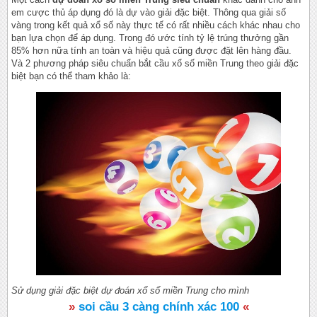
em cược thủ áp dụng đó là dự vào giải đặc biệt. Thông qua giải số
vàng trong kết quả xổ số này thực tế có rất nhiều cách khác nhau cho
bạn lựa chọn để áp dụng. Trong đó ước tính tỷ lệ trúng thưởng gần
85% hơn nữa tính an toàn và hiệu quả cũng được đặt lên hàng đầu.
Và 2 phương pháp siêu chuẩn bắt cầu xổ số miền Trung theo giải đặc
biệt bạn có thể tham khảo là:
Sử dụng giải đặc biệt dự đoán xổ số miền Trung cho mình
»
soi cầu 3 càng chính xác 100
«