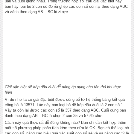
đầu và đuôi giống nhau. Trong trường hợp soi cầu giải đặc biệt này
bạn hãy loại bỏ 2 con số đó rồi ghép các con số còn lại theo dạng ABC
và đánh theo dạng AB – BC là được.
Giải đặc biệt đề kép đầu đuôi dễ dàng áp dụng cho tân thủ khi thực
hiện
Ví dụ như ta có giải đặc biệt được công bố từ hệ thống bảng kết quả
công bố là 13571. Lúc này bạn loại bỏ đề kép đầu đuôi là 2 con số 1.
Vậy ta còn lại được các con số là 357 theo dạng ABC. Cuối cùng bạn
đánh theo dạng AB – BC là chọn 2 con 35 và 57 để chơi.
Cách này quả thực rất dễ đúng không nào? Bạn chỉ cần kết hợp thêm
một số phương pháp phân tích kèm theo nữa là OK. Bạn có thể loại bỏ
các con số, nâng cao hiệu quả xác suất con số sẽ về và nâng cao tỷ lệ