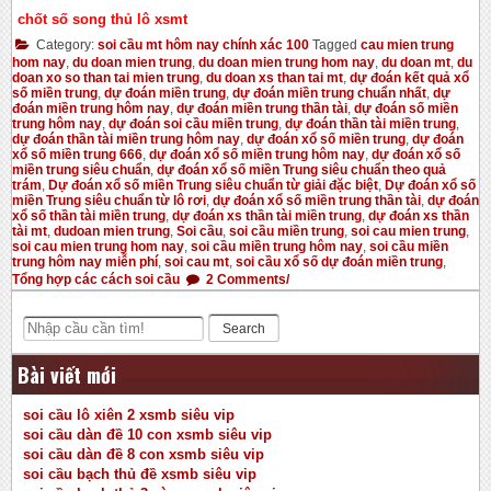
chốt số song thủ lô xsmt
Category:
soi cầu mt hôm nay chính xác 100
Tagged
cau mien trung
hom nay
,
du doan mien trung
,
du doan mien trung hom nay
,
du doan mt
,
du
doan xo so than tai mien trung
,
du doan xs than tai mt
,
dự đoán kết quả xổ
số miền trung
,
dự đoán miền trung
,
dự đoán miền trung chuẩn nhất
,
dự
đoán miền trung hôm nay
,
dự đoán miền trung thần tài
,
dự đoán số miền
trung hôm nay
,
dự đoán soi cầu miền trung
,
dự đoán thần tài miền trung
,
dự đoán thần tài miền trung hôm nay
,
dự đoán xổ số miền trung
,
dự đoán
xổ số miền trung 666
,
dự đoán xổ số miền trung hôm nay
,
dự đoán xổ số
miền trung siêu chuẩn
,
dự đoán xổ số miền Trung siêu chuẩn theo quả
trám
,
Dự đoán xổ số miền Trung siêu chuẩn từ giải đặc biệt
,
Dự đoán xổ số
miền Trung siêu chuẩn từ lô rơi
,
dự đoán xổ số miền trung thần tài
,
dự đoán
xổ số thần tài miền trung
,
dự đoán xs thần tài miền trung
,
dự đoán xs thần
tài mt
,
dudoan mien trung
,
Soi cầu
,
soi cầu miền trung
,
soi cau mien trung
,
soi cau mien trung hom nay
,
soi cầu miền trung hôm nay
,
soi cầu miền
trung hôm nay miễn phí
,
soi cau mt
,
soi cầu xổ số dự đoán miền trung
,
Tổng hợp các cách soi cầu
2 Comments/
Search
Bài viết mới
soi cầu lô xiên 2 xsmb siêu vip
soi cầu dàn đề 10 con xsmb siêu vip
soi cầu dàn đề 8 con xsmb siêu vip
soi cầu bạch thủ đề xsmb siêu vip