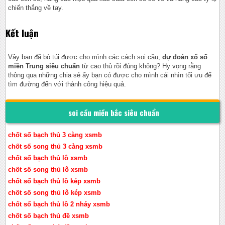
chiến thắng về tay.
Kết luận
Vậy bạn đã bỏ túi được cho mình các cách soi cầu,
dự đoán xổ số
miền Trung siêu chuẩn
từ cao thủ rồi đúng không? Hy vọng rằng
thông qua những chia sẻ ấy bạn có được cho mình cái nhìn tối ưu để
tìm đường đến với thành công hiệu quả.
soi cầu miền bắc siêu chuẩn
chốt số bạch thủ 3 càng xsmb
chốt số song thủ 3 càng xsmb
chốt số bạch thủ lô xsmb
chốt số song thủ lô xsmb
chốt số bạch thủ lô kép xsmb
chốt số song thủ lô kép xsmb
chốt số bạch thủ lô 2 nháy xsmb
chốt số bạch thủ đề xsmb