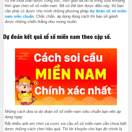
có thể thỏa mãn được công sức, thời gian đã bỏ ra trong suốt khoảng
thời gian chơi xổ số miền nam. Để có thể làm được điều này, thì bạn
cần phải có được cho mình những phương pháp
dự đoán xổ số miền
nam siêu chuẩn
. Chắc chắn, áp dụng đúng cách thì bạn sẽ giành
được những chiến thắng như mong muốn.
Dự đoán kết quả xổ số miền nam theo cặp số.
Những cách đưa ra dự đoán xổ số miền nam siêu chuẩn bạn nên áp
dụng ngay.
Rất nhiều anh em chơi cá cược soi cầu xổ số miền nam vẫn chưa biết
được những cách chơi hiệu quả. Thì lời khuyên cho bạn đó chính là