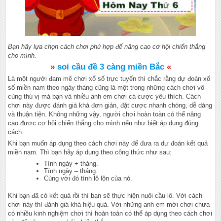
Bạn hãy lựa chọn cách chơi phù hợp để nâng cao cơ hội chiến thắng
cho mình.
»
soi cầu đề 3 càng miền Bắc
«
Là một người đam mê chơi xổ số trực tuyến thì chắc rằng dự đoán xổ
số miền nam theo ngày tháng cũng là một trong những cách chơi vô
cùng thú vị mà bạn và nhiều anh em chơi cá cược yêu thích. Cách
chơi này được đánh giá khá đơn giản, đặt cược nhanh chóng, dễ dàng
và thuận tiện. Không những vậy, người chơi hoàn toàn có thể nâng
cao được cơ hội chiến thắng cho mình nếu như biết áp dụng đúng
cách.
Khi bạn muốn áp dụng theo cách chơi này để đưa ra dự đoán kết quả
miền nam. Thì bạn hãy áp dụng theo công thức như sau:
Tính ngày + tháng.
Tính ngày – tháng.
Cùng với đó tính lô lộn của nó.
Khi bạn đã có kết quả rồi thì bạn sẽ thực hiện nuôi cầu lô. Với cách
chơi này thì đánh giá khá hiệu quả. Với những anh em mới chơi chưa
có nhiều kinh nghiệm chơi thì hoàn toàn có thể áp dụng theo cách chơi