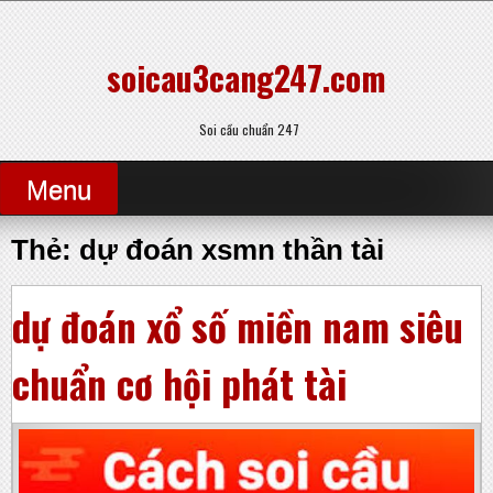
Skip
to
content
soicau3cang247.com
Soi cầu chuẩn 247
Menu
Thẻ:
dự đoán xsmn thần tài
dự đoán xổ số miền nam siêu
chuẩn cơ hội phát tài