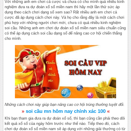
Với những anh em chơi cá cược và chưa có cho mình quá nhiều kinh
nghiệm đưa ra dự đoán xổ số miền nam thì hãy một lần thử sức áp
dụng theo cách chơi dạng số xem sao? Rất nhiều anh em chơi cá
cược đã áp dụng cách chơi này. Và họ cho rằng đây là một cách chơi
phù hợp với những người chơi mới, chưa có quá nhiều kinh nghiệm
soi cầu. Những anh em chơi dự đoán xổ số miền nam siêu chuẩn cũng
có thể áp dụng cách soi cầu dạng số để nâng cao cơ hội chiến thắng
cho mình.
Những cách chơi này giúp bạn nâng cao cơ hội trúng thưởng tuyệt đối.
»
soi cầu mn hôm nay chính xác 100
«
Khi bạn tham gia đưa ra dự đoán xổ số, thì bạn cũng cần phải theo dõi
kết quả xổ số của ngày hôm trước như thế nào. Tiếp theo đó, cách
chơi dự đoán xổ số miền nam sẽ áp dụng với những giải thưởng có từ