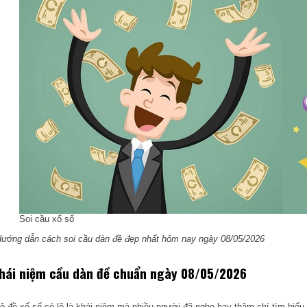
Soi cầu xổ số
ướng dẫn cách soi cầu dàn đề đẹp nhất hôm nay ngày 08/05/2026
hái niệm cầu dàn đề chuẩn ngày 08/05/2026
ô đề xổ số có lẽ là khái niệm mà nhiều người đã nghe hay thậm chí tìm hiểu 