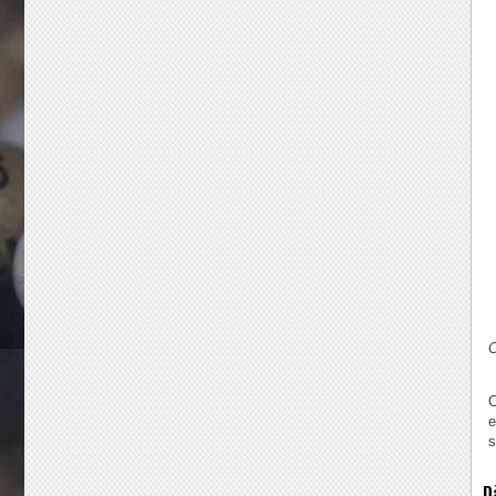
C
C
e
s
D