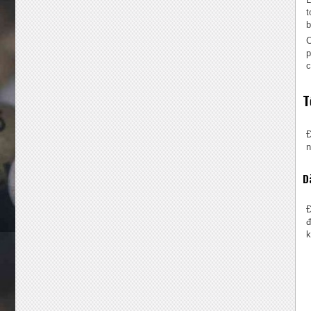
t
b
C
p
c
T
Đ
D
Đ
đ
k