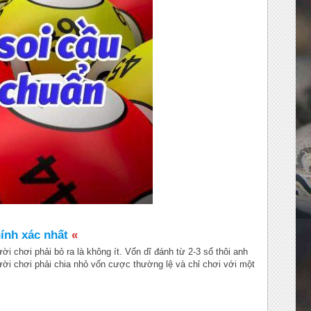
ính xác nhất
«
i chơi phải bỏ ra là không ít. Vốn dĩ đánh từ 2-3 số thôi anh
ời chơi phải chia nhỏ vốn cược thường lệ và chỉ chơi với một