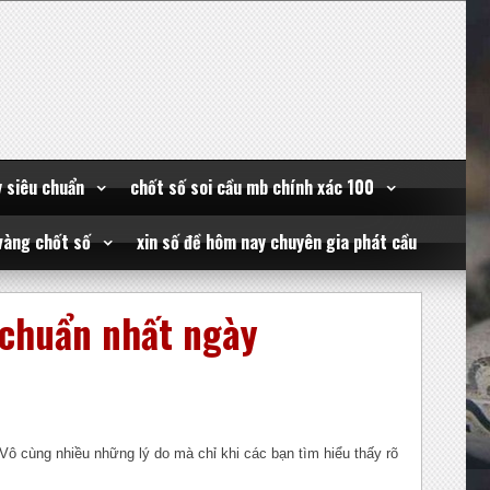
 siêu chuẩn
chốt số soi cầu mb chính xác 100
vàng chốt số
xin số đề hôm nay chuyên gia phát cầu
 chuẩn nhất ngày
Vô cùng nhiều những lý do mà chỉ khi các bạn tìm hiểu thấy rõ