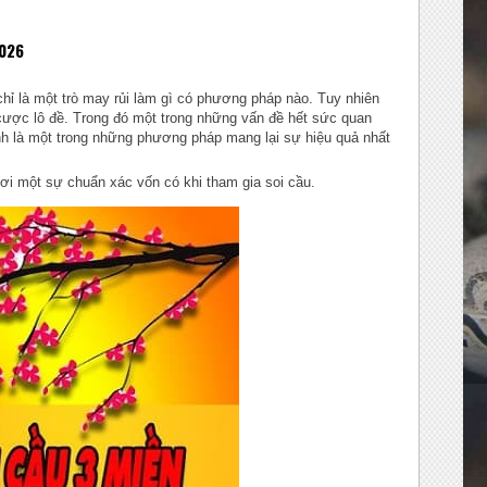
2026
hỉ là một trò may rủi làm gì có phương pháp nào. Tuy nhiên
 cược lô đề. Trong đó một trong những vấn đề hết sức quan
ính là một trong những phương pháp mang lại sự hiệu quả nhất
hơi một sự chuẩn xác vốn có khi tham gia soi cầu.