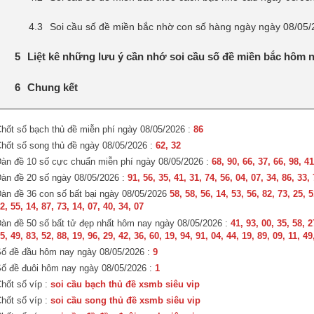
Soi cầu số đề miền bắc nhờ con số hàng ngày ngày 08/05
Liệt kê những lưu ý cần nhớ soi cầu số đề miền bắc hôm n
Chung kết
hốt số bạch thủ đề miễn phí ngày 08/05/2026 :
86
hốt số song thủ đề ngày 08/05/2026 :
62, 32
àn đề 10 số cực chuẩn miễn phí ngày 08/05/2026 :
68, 90, 66, 37, 66, 98, 41
àn đề 20 số ngày 08/05/2026 :
91, 56, 35, 41, 31, 74, 56, 04, 07, 34, 86, 33, 
àn đề 36 con số bất bại ngày 08/05/2026
58, 58, 56, 14, 53, 56, 82, 73, 25, 5
2, 55, 14, 87, 73, 14, 07, 40, 34, 07
àn đề 50 số bất tử đẹp nhất hôm nay ngày 08/05/2026 :
41, 93, 00, 35, 58, 2
5, 49, 83, 52, 88, 19, 96, 29, 42, 36, 60, 19, 94, 91, 04, 44, 19, 89, 09, 11, 49
ố đề đầu hôm nay ngày 08/05/2026 :
9
ố đề đuôi hôm nay ngày 08/05/2026 :
1
hốt số víp :
soi cầu bạch thủ đề xsmb siêu vip
hốt số víp :
soi cầu song thủ đề xsmb siêu vip