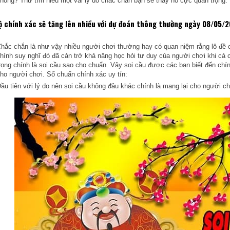
hông? Thử tìm hiểu một vài lý do chắc chắn bạn sẽ thấy nó cực quan trọng.
ộ chính xác sẽ tăng lên nhiều với dự đoán thông thường ngày 08/05/
hắc chắn là như vậy nhiều người chơi thường hay có quan niệm rằng lô đề c
hính suy nghĩ đó đã cản trở khả năng học hỏi tư duy của người chơi khi cá
rọng chính là soi cầu sao cho chuẩn. Vậy soi cầu được các bạn biết đến ch
ho người chơi. Số chuẩn chính xác uy tín:
ầu tiên với lý do nên soi cầu không đâu khác chính là mang lại cho người c