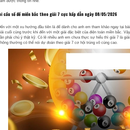
ắm được thông tin nhé.
oi cầu số đề miền bắc theo giải 7 cực hấp dẫn ngày 08/05/2026
ến với một xu hướng đầu tiên là để dành cho anh em tham khảo ngay tại bài 
iải cuối cùng trước khi đến với một giải đặc biệt của điện toán miền bắc. Vậ
ần phải chú ý thật kỹ. Có lẽ nhiều anh em chưa thực sự hiểu thì giải 7 là gi
hông thường có thể nói dự đoán theo giải 7 cơ hội trúng vô cùng cao.