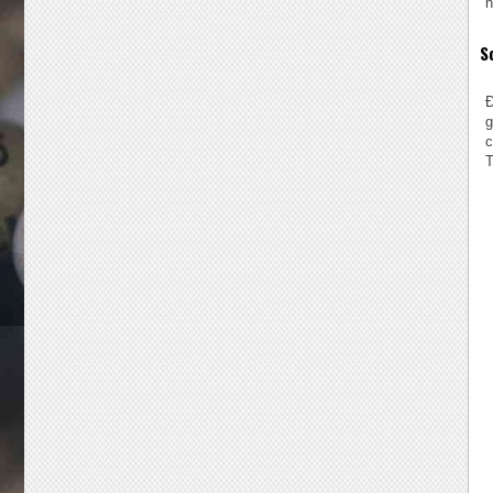
n
S
Đ
g
c
T