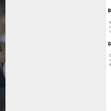
B
M
c
c
G
C
c
đ