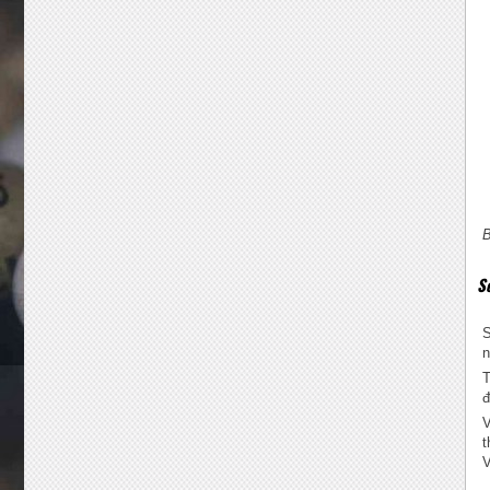
B
So
S
n
T
đ
V
t
V