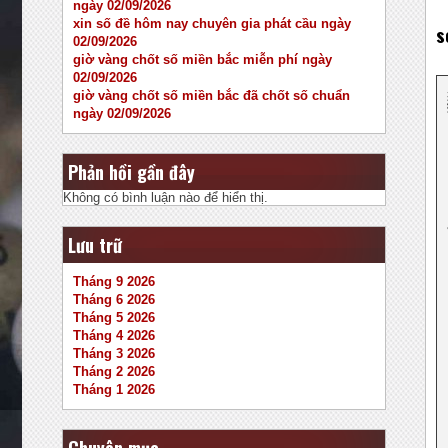
ngày 02/09/2026
xin số đề hôm nay chuyên gia phát cầu ngày
s
02/09/2026
giờ vàng chốt số miền bắc miễn phí ngày
02/09/2026
giờ vàng chốt số miền bắc đã chốt số chuẩn
ngày 02/09/2026
Phản hồi gần đây
Không có bình luận nào để hiển thị.
Lưu trữ
Tháng 9 2026
Tháng 6 2026
Tháng 5 2026
Tháng 4 2026
Tháng 3 2026
Tháng 2 2026
Tháng 1 2026
Chuyên mục