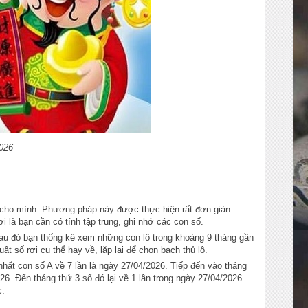
2026
ng cho mình. Phương pháp này được thực hiện rất đơn giản
i là bạn cần có tính tập trung, ghi nhớ các con số.
Sau đó bạn thống kê xem những con lô trong khoảng 9 tháng gần
ật số rơi cụ thể hay về, lặp lại để chọn bạch thủ lô.
hất con số A về 7 lần là ngày 27/04/2026. Tiếp đến vào tháng
6. Đến tháng thứ 3 số đó lại về 1 lần trong ngày 27/04/2026.
c.