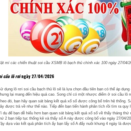
ật mí các chiến thuật soi cầu XSMB lô bạch thủ chính xác 100 ngày 27/04/
i cầu lô rơi
ngày 27/04/2026
ử dụng lô rơi soi cầu bạch thủ lô sẽ là lựa chọn đầu tiên bạn có thể áp dụ
hưng lại mang đến hiệu quả cao. Song chỉ có một nhược điểm ở soi cầu lô rơ
heo đó, bạn hãy quan sát bảng kết quả xổ số được công bố trên hệ thống. 
ây được trả về như thế nào. Tiếp đến bạn tiến hành phân tích rồi tìm ra quy lu
í dụ để bạn dễ hiểu hơn bạn quan sát bảng kết quả xổ số về thấy tháng thứ n
hứ 2 bạn tiếp tục thống kê và thấy số A này được công bố vào ngày 27/04/202
ậy dựa vào kết quả phân tích ấy bạn lấy số A đấy nuôi khung 4 ngày là đượ