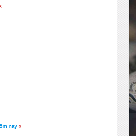
8
hôm nay
«