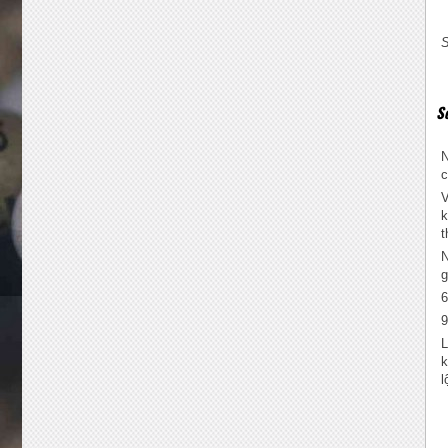
S
S
N
c
V
k
t
N
g
L
k
l