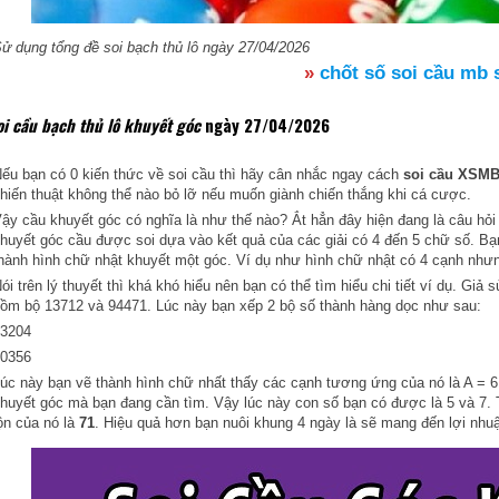
ử dụng tổng đề soi bạch thủ lô ngày 27/04/2026
»
chốt số soi cầu mb 
oi cầu bạch thủ lô khuyết góc
ngày 27/04/2026
ếu bạn có 0 kiến thức về soi cầu thì hãy cân nhắc ngay cách
soi cầu XSMB
hiến thuật không thể nào bỏ lỡ nếu muốn giành chiến thắng khi cá cược.
ậy cầu khuyết góc có nghĩa là như thế nào? Ắt hẳn đây hiện đang là câu hỏ
huyết góc cầu được soi dựa vào kết quả của các giải có 4 đến 5 chữ số. Bạn
hành hình chữ nhật khuyết một góc. Ví dụ như hình chữ nhật có 4 cạnh nhưn
ói trên lý thuyết thì khá khó hiểu nên bạn có thể tìm hiểu chi tiết ví dụ. Gi
ồm bộ 13712 và 94471. Lúc này bạn xếp 2 bộ số thành hàng dọc như sau:
63204
90356
úc này bạn vẽ thành hình chữ nhất thấy các cạnh tương ứng của nó là A = 6,
huyết góc mà bạn đang cần tìm. Vậy lúc này con số bạn có được là 5 và 7.
ộn của nó là
71
. Hiệu quả hơn bạn nuôi khung 4 ngày là sẽ mang đến lợi nh