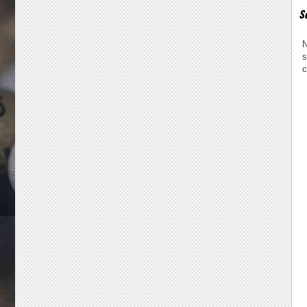
S
N
s
c