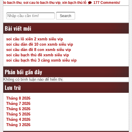
lo bach thu
,
soi cau lo bach thu vip
,
xin bạch thủ lô
177 Comments/
Search
Bài viết mới
soi cầu lô xiên 2 xsmb siêu vip
soi cầu dàn đề 10 con xsmb siêu vip
soi cầu dàn đề 8 con xsmb siêu vip
soi cầu bạch thủ đề xsmb siêu vip
soi cầu bạch thủ 3 càng xsmb siêu vip
Phản hồi gần đây
Không có bình luận nào để hiển thị.
Lưu trữ
Tháng 8 2026
Tháng 7 2026
Tháng 6 2026
Tháng 5 2026
Tháng 4 2026
Tháng 3 2026