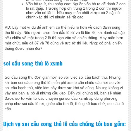
Vốn bỏ ra ít, thu nhập cao: Nguồn vốn bỏ ra để đánh 2 con
lô rất thấp. Trường hợp chỉ trúng 1 trong 2 con thì người
chơi vẫn có lãi ít. Nếu may mắn chốt được cả 2 cặp lô
chính xác thì lợi nhuận sẽ rất cao.
VD: Lấy một ví dụ để anh em có thể hiểu rõ hơn về cách đánh song
thủ lô này. Nếu người chơi tâm đắc lô 87 và lô lộn 78, khi đánh cả cặp
nếu chiều về một trong 2 lô thì bạn vẫn sẽ chiến thắng. May mắn hơn
một chút, nếu cả 87 và 78 cùng về rực rỡ thì liệu rằng: có phải chiến
thắng được nhân đôi?
soi cầu song thủ lô xsmb
Soi cầu song thủ đơn giản hơn so với việc soi cầu bạch thủ. Nhưng
khi bạn soi cầu song thủ lô miễn phí xsmb cần nhiều cầu hơi so với
soi cầu bạch thủ, việc làm này thực sự khó vô cùng. Nhưng không vì
vậy mà bạn lại bỏ đi những cầu đẹp. Đến với chúng tôi, bạn sẽ nhận
được sự tư vấn từ các chuyên gia soi cầu xsmb áp dụng phương
pháp như soi cầu lô rơi, ghép cầu tìm lô, thống kê bạc nhớ, soi cầu lô
cặp.
Dịch vụ soi cầu song thủ lô của chúng tôi bao gồm: