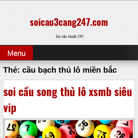
Skip
to
content
soicau3cang247.com
Soi cầu chuẩn 247
Menu
Thẻ:
cầu bạch thủ lô miền bắc
soi cầu song thủ lô xsmb siêu
vip