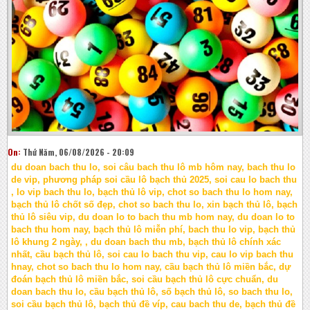
On:
Thứ Năm, 06/08/2026 - 20:09
du doan bach thu lo, soi câu bach thu lô mb hôm nay, bach thu lo
de vip, phương pháp soi cầu lô bạch thủ 2025, soi cau lo bach thu
, lo vip bach thu lo, bạch thủ lô vip, chot so bach thu lo hom nay,
bạch thủ lô chốt số đẹp, chot so bach thu lo, xin bạch thủ lô, bạch
thủ lô siêu vip, du doan lo to bach thu mb hom nay, du doan lo to
bach thu hom nay, bạch thủ lô miễn phí, bach thu lo vip, bạch thủ
lô khung 2 ngày, , du doan bach thu mb, bạch thủ lô chính xác
nhất, cầu bạch thủ lô, soi cau lo bach thu vip, cau lo vip bach thu
hnay, chot so bach thu lo hom nay, cầu bạch thủ lô miền bắc, dự
đoán bạch thủ lô miền bắc, soi cầu bạch thủ lô cực chuẩn, du
doan bach thu lo, cầu bạch thủ lô, số bạch thủ lô, so bach thu lo,
soi cầu bạch thủ lô, bạch thủ đề víp, cau bach thu de, bạch thủ đề