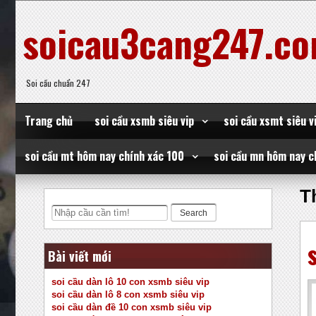
Skip
to
soicau3cang247.c
content
Soi cầu chuẩn 247
Trang chủ
soi cầu xsmb siêu vip
soi cầu xsmt siêu v
soi cầu mt hôm nay chính xác 100
soi cầu mn hôm nay c
T
Search
Bài viết mới
soi cầu dàn lô 10 con xsmb siêu vip
soi cầu dàn lô 8 con xsmb siêu vip
soi cầu dàn đề 10 con xsmb siêu vip