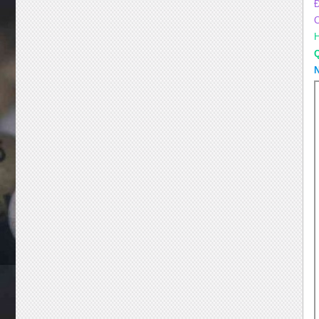
Đ
C
H
Q