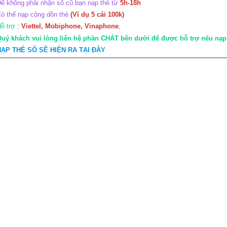
ể không phải nhận số cũ bạn nạp thẻ từ
5h-18h
ó thể nạp cộng dồn thẻ
(Ví dụ 5 cái 100k)
ỗ trợ
:
Viettel, Mobiphone, Vinaphone
,
uý khách vui lòng liên hệ phần CHÁT bên dưới để được hỗ trợ nếu nạp t
NẠP THẺ SỐ SẼ HIỆN RA TẠI ĐÂY