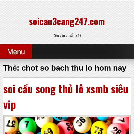
Skip
to
content
soicau3cang247.com
Soi cầu chuẩn 247
Menu
Thẻ:
chot so bach thu lo hom nay
soi cầu song thủ lô xsmb siêu
vip