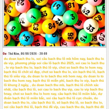
On:
Thứ Năm, 06/08/2026 - 20:09
du doan bach thu lo, soi câu bach thu lô mb hôm nay, bach thu lo
de vip, phương pháp soi cầu lô bạch thủ 2025, soi cau lo bach thu
, lo vip bach thu lo, bạch thủ lô vip, chot so bach thu lo hom nay,
bạch thủ lô chốt số đẹp, chot so bach thu lo, xin bạch thủ lô, bạch
thủ lô siêu vip, du doan lo to bach thu mb hom nay, du doan lo to
bach thu hom nay, bạch thủ lô miễn phí, bach thu lo vip, bạch thủ
lô khung 2 ngày, , du doan bach thu mb, bạch thủ lô chính xác
nhất, cầu bạch thủ lô, soi cau lo bach thu vip, cau lo vip bach thu
hnay, chot so bach thu lo hom nay, cầu bạch thủ lô miền bắc, dự
đoán bạch thủ lô miền bắc, soi cầu bạch thủ lô cực chuẩn, du
doan bach thu lo, cầu bạch thủ lô, số bạch thủ lô, so bach thu lo,
soi cầu bạch thủ lô, bạch thủ đề víp, cau bach thu de, bạch thủ đề