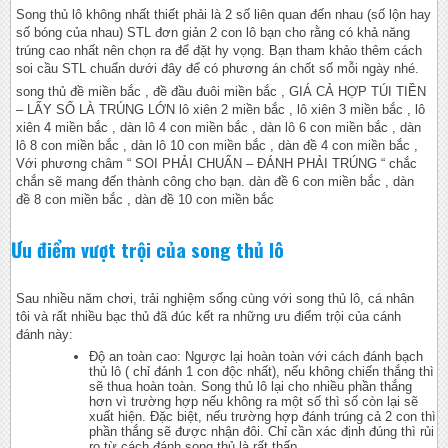
Song thủ lô không nhất thiết phải là 2 số liên quan đến nhau (số lộn hay
số bóng của nhau) STL đơn giản 2 con lô bạn cho rằng có khả năng
trúng cao nhất nên chọn ra để đặt hy vọng. Bạn tham khảo thêm cách
soi cầu STL chuẩn dưới đây để có phương án chốt số mỗi ngày nhé.
song thủ đề miền bắc , đề đầu đuôi miền bắc , GIÁ CẢ HỢP TÚI TIỀN
– LẤY SỐ LÀ TRÚNG LỚN lô xiên 2 miền bắc , lô xiên 3 miền bắc , lô
xiên 4 miền bắc , dàn lô 4 con miền bắc , dàn lô 6 con miền bắc , dàn
lô 8 con miền bắc , dàn lô 10 con miền bắc , dàn đề 4 con miền bắc ,
Với phương châm “ SOI PHẢI CHUẨN – ĐÁNH PHẢI TRÚNG “ chắc
chắn sẽ mang đến thành công cho bạn. dàn đề 6 con miền bắc , dàn
đề 8 con miền bắc , dàn đề 10 con miền bắc
Ưu điểm vượt trội của song thủ lô
Sau nhiều năm chơi, trải nghiệm sống cùng với song thủ lô, cá nhân
tôi và rất nhiều bạc thủ đã đúc kết ra những ưu điểm trội của cánh
đánh này:
Độ an toàn cao: Ngược lại hoàn toàn với cách đánh bạch
thủ lô ( chỉ đánh 1 con độc nhất), nếu không chiến thắng thì
sẽ thua hoàn toàn. Song thủ lô lại cho nhiều phần thắng
hơn vì trường hợp nếu không ra một số thì số còn lại sẽ
xuất hiện. Đặc biệt, nếu trường hợp đánh trúng cả 2 con thì
phần thắng sẽ được nhận đôi. Chỉ cần xác định đúng thì rủi
ro từ cách đánh song thủ là rất thấp.