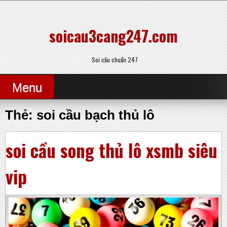
Skip
to
content
soicau3cang247.com
Soi cầu chuẩn 247
Menu
Thẻ:
soi cầu bạch thủ lô
soi cầu song thủ lô xsmb siêu
vip