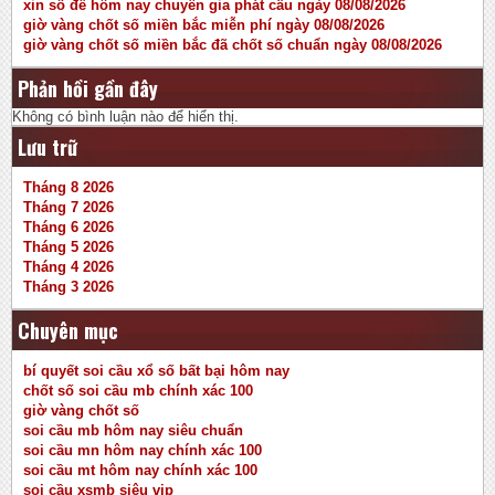
xin số đề hôm nay chuyên gia phát cầu ngày 08/08/2026
giờ vàng chốt số miền bắc miễn phí ngày 08/08/2026
giờ vàng chốt số miền bắc đã chốt số chuẩn ngày 08/08/2026
Phản hồi gần đây
Không có bình luận nào để hiển thị.
Lưu trữ
Tháng 8 2026
Tháng 7 2026
Tháng 6 2026
Tháng 5 2026
Tháng 4 2026
Tháng 3 2026
Chuyên mục
bí quyết soi cầu xổ số bất bại hôm nay
chốt số soi cầu mb chính xác 100
giờ vàng chốt số
soi cầu mb hôm nay siêu chuẩn
soi cầu mn hôm nay chính xác 100
soi cầu mt hôm nay chính xác 100
soi cầu xsmb siêu vip