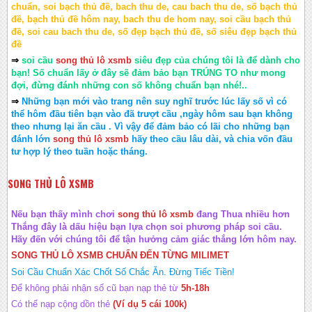
chuẩn, soi bạch thủ đề, bach thu de, cau bach thu de, số bạch thủ
đề, bạch thủ đề hôm nay, bach thu de hom nay, soi cầu bạch thủ
đề, soi cau bach thu de, số đẹp bạch thủ đề, số siêu đẹp bạch thủ
đề
⇒
soi cầu
song thủ lô xsmb
siêu đẹp của chúng tôi là để dành cho
bạn! Số chuẩn lấy ở đây sẽ đảm bảo bạn TRÚNG TO như mong
đợi, đừng đánh những con số không chuẩn bạn nhé!..
⇒
Những bạn mới vào trang nên suy nghĩ trước lúc lấy số vì có
thể hôm đầu tiên bạn vào đã trượt cầu ,ngày hôm sau bạn không
theo nhưng lại ăn cầu . Vì vậy để đảm bảo có lãi cho những bạn
đánh lớn
song thủ lô xsmb
hãy theo cầu lâu dài, và chia vốn đầu
tư hợp lý theo tuần hoặc tháng.
SONG THỦ LÔ XSMB
Nếu bạn thấy mình chơi
song thủ lô xsmb
đang Thua nhiều hơn
Thắng đây là dấu hiệu bạn lựa chọn soi phương pháp soi cầu.
Hãy đến với chúng tôi để tận hưởng cảm giác thắng lớn hôm nay.
SONG THỦ LÔ XSMB CHUẨN ĐẾN TỪNG MILIMET
Soi Cầu Chuẩn Xác Chốt Số Chắc Ăn. Đừng Tiếc Tiền!
Để không phải nhận số cũ bạn nạp thẻ từ
5h-18h
Có thể nạp cộng dồn thẻ
(Ví dụ 5 cái 100k)