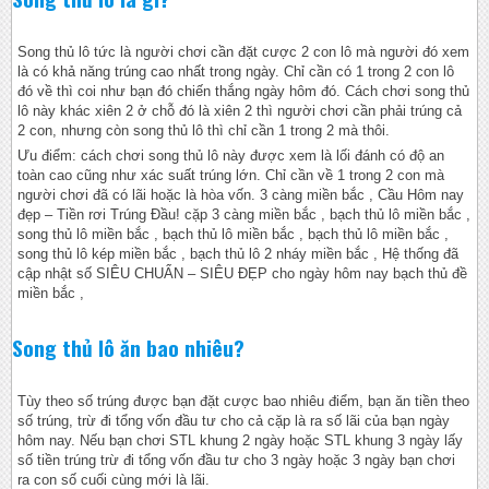
Song thủ lô tức là người chơi cần đặt cược 2 con lô mà người đó xem
là có khả năng trúng cao nhất trong ngày. Chỉ cần có 1 trong 2 con lô
đó về thì coi như bạn đó chiến thắng ngày hôm đó. Cách chơi song thủ
lô này khác xiên 2 ở chỗ đó là xiên 2 thì người chơi cần phải trúng cả
2 con, nhưng còn song thủ lô thì chỉ cần 1 trong 2 mà thôi.
Ưu điểm: cách chơi song thủ lô này được xem là lối đánh có độ an
toàn cao cũng như xác suất trúng lớn. Chỉ cần về 1 trong 2 con mà
người chơi đã có lãi hoặc là hòa vốn. 3 càng miền bắc , Cầu Hôm nay
đẹp – Tiền rơi Trúng Đầu! cặp 3 càng miền bắc , bạch thủ lô miền bắc ,
song thủ lô miền bắc , bạch thủ lô miền bắc , bạch thủ lô miền bắc ,
song thủ lô kép miền bắc , bạch thủ lô 2 nháy miền bắc , Hệ thống đã
cập nhật số SIÊU CHUẨN – SIÊU ĐẸP cho ngày hôm nay bạch thủ đề
miền bắc ,
Song thủ lô ăn bao nhiêu?
Tùy theo số trúng được bạn đặt cược bao nhiêu điểm, bạn ăn tiền theo
số trúng, trừ đi tổng vốn đầu tư cho cả cặp là ra số lãi của bạn ngày
hôm nay. Nếu bạn chơi STL khung 2 ngày hoặc STL khung 3 ngày lấy
số tiền trúng trừ đi tổng vốn đầu tư cho 3 ngày hoặc 3 ngày bạn chơi
ra con số cuối cùng mới là lãi.