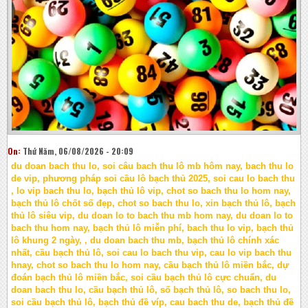
On:
Thứ Năm, 06/08/2026 - 20:09
du doan bach thu lo, soi câu bach thu lô mb hôm nay, bach thu lo
de vip, phương pháp soi cầu lô bạch thủ 2025, soi cau lo bach thu
, lo vip bach thu lo, bạch thủ lô vip, chot so bach thu lo hom nay,
bạch thủ lô chốt số đẹp, chot so bach thu lo, xin bạch thủ lô, bạch
thủ lô siêu vip, du doan lo to bach thu mb hom nay, du doan lo to
bach thu hom nay, bạch thủ lô miễn phí, bach thu lo vip, bạch thủ
lô khung 2 ngày, , du doan bach thu mb, bạch thủ lô chính xác
nhất, cầu bạch thủ lô, soi cau lo bach thu vip, cau lo vip bach thu
hnay, chot so bach thu lo hom nay, cầu bạch thủ lô miền bắc, dự
đoán bạch thủ lô miền bắc, soi cầu bạch thủ lô cực chuẩn, du
doan bach thu lo, cầu bạch thủ lô, số bạch thủ lô, so bach thu lo,
soi cầu bạch thủ lô, bạch thủ đề víp, cau bach thu de, bạch thủ đề