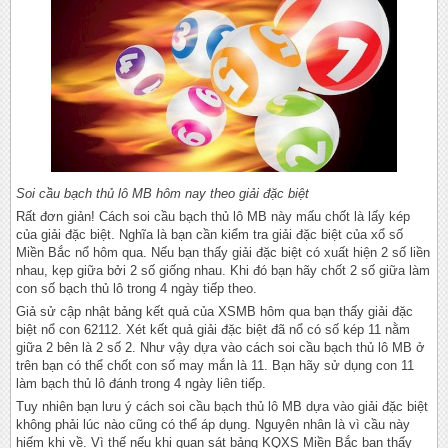
Soi cầu bạch thủ lô MB hôm nay theo giải đặc biệt
Rất đơn giản! Cách soi cầu bạch thủ lô MB này mấu chốt là lấy kép
của giải đặc biệt. Nghĩa là bạn cần kiểm tra giải đặc biệt của xổ số
Miền Bắc nổ hôm qua. Nếu bạn thấy giải đặc biệt có xuất hiện 2 số liền
nhau, kẹp giữa bởi 2 số giống nhau. Khi đó bạn hãy chốt 2 số giữa làm
con số bạch thủ lô trong 4 ngày tiếp theo.
Giả sử cập nhật bảng kết quả của XSMB hôm qua bạn thấy giải đặc
biệt nổ con 62112. Xét kết quả giải đặc biệt đã nổ có số kép 11 nằm
giữa 2 bên là 2 số 2. Như vậy dựa vào cách soi cầu bạch thủ lô MB ở
trên bạn có thể chốt con số may mắn là 11. Bạn hãy sử dụng con 11
làm bạch thủ lô đánh trong 4 ngày liên tiếp.
Tuy nhiên bạn lưu ý cách soi cầu bạch thủ lô MB dựa vào giải đặc biệt
không phải lúc nào cũng có thể áp dụng. Nguyên nhân là vì cầu này
hiếm khi về. Vì thế nếu khi quan sát bảng KQXS Miền Bắc bạn thấy