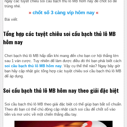
ngay các tuyệt chiêu soi cầu bạch thủ lô MB hôm nay để chốt số dễ
trúng nhé.
»
chốt số 3 càng víp hôm nay
«
Bài viết:
Tổng hợp các tuyệt chiêu soi cầu bạch thủ lô MB
hôm nay
Chơi bạch thủ lô MB hấp dẫn khi mang đến cho bạn cơ hội thắng lớn
sau 1 ván cược. Tuy nhiên để làm được điều đó thì bạn phải biết cách
soi cầu bạch thủ lô MB hôm nay
. Vậy cụ thể thế nào? Ngay bây giờ
bạn hãy cập nhật góc tổng hợp các tuyệt chiêu soi cầu bạch thủ lô MB
để áp dụng.
Soi cầu bạch thủ lô MB hôm nay theo giải đặc biệt
Soi cầu bạch thủ lô MB theo giải đặc biệt có thể giúp bạn bắt số chuẩn.
Theo đó bạn có thể chủ động cập nhật cách soi cầu để chốt số vào
tiền và mơ ước về một chiến thắng đầu tay.