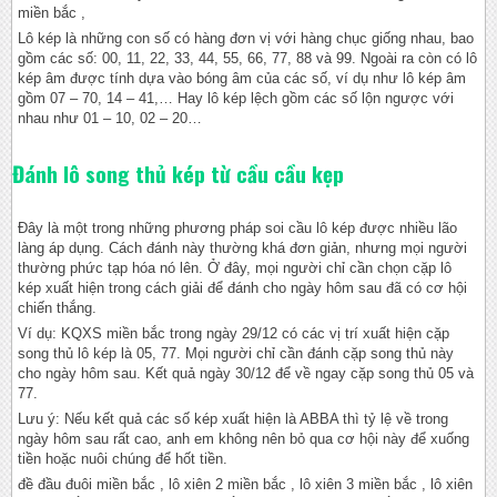
miền bắc ,
Lô kép là những con số có hàng đơn vị với hàng chục giống nhau, bao
gồm các số: 00, 11, 22, 33, 44, 55, 66, 77, 88 và 99. Ngoài ra còn có lô
kép âm được tính dựa vào bóng âm của các số, ví dụ như lô kép âm
gồm 07 – 70, 14 – 41,… Hay lô kép lệch gồm các số lộn ngược với
nhau như 01 – 10, 02 – 20…
Đánh lô song thủ kép từ cầu cầu kẹp
Đây là một trong những phương pháp soi cầu lô kép được nhiều lão
làng áp dụng. Cách đánh này thường khá đơn giản, nhưng mọi người
thường phức tạp hóa nó lên. Ở đây, mọi người chỉ cần chọn cặp lô
kép xuất hiện trong cách giải để đánh cho ngày hôm sau đã có cơ hội
chiến thắng.
Ví dụ: KQXS miền bắc trong ngày 29/12 có các vị trí xuất hiện cặp
song thủ lô kép là 05, 77. Mọi người chỉ cần đánh cặp song thủ này
cho ngày hôm sau. Kết quả ngày 30/12 để về ngay cặp song thủ 05 và
77.
Lưu ý: Nếu kết quả các số kép xuất hiện là ABBA thì tỷ lệ về trong
ngày hôm sau rất cao, anh em không nên bỏ qua cơ hội này để xuống
tiền hoặc nuôi chúng để hốt tiền.
đề đầu đuôi miền bắc , lô xiên 2 miền bắc , lô xiên 3 miền bắc , lô xiên