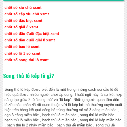
chốt số xỉu chủ xsmt
chốt số cặp xỉu chủ xsmt
chốt số đặc biệt xsmt
chốt số giải 8 xsmt
chốt số đầu đuôi đặc biệt xsmt
chốt số đầu đuôi giải 8 xsmt
chốt số bao lô xsmt
chốt số lô 3 số xsmt
chốt số song thủ lô xsmt
Song thủ lô kép là gì?
Song thủ lô kép được biết đến là một trong những cách soi cầu lô đề
hiệu quả được nhiều người chơi áp dụng. Thuật ngữ này là sự kết hợp
sáng tạo giữa 2 từ “song thủ” và “lô kép”. Những người quan tâm đến
lô đề chắc chắn đã rất quen thuộc với lô kép bởi nó thường xuyên xuất
hiện trên bảng kết quả công bố trúng thưởng xổ số 3 càng miền bắc ,
cặp 3 càng miền bắc , bạch thủ lô miền bắc , song thủ lô miền bắc ,
bạch thủ lô miền bắc , bạch thủ lô miền bắc , song thủ lô kép miền bắc
, bạch thủ lô 2 nháy miền bắc , bạch thủ đề miền bắc , song thủ đề