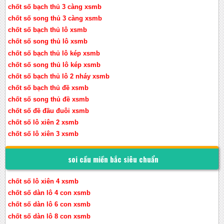
chốt số bạch thủ 3 càng xsmb
chốt số song thủ 3 càng xsmb
chốt số bạch thủ lô xsmb
chốt số song thủ lô xsmb
chốt số bạch thủ lô kép xsmb
chốt số song thủ lô kép xsmb
chốt số bạch thủ lô 2 nháy xsmb
chốt số bạch thủ đề xsmb
chốt số song thủ đề xsmb
chốt số đề đầu đuôi xsmb
chốt số lô xiên 2 xsmb
chốt số lô xiên 3 xsmb
soi cầu miền bắc siêu chuẩn
chốt số lô xiên 4 xsmb
chốt số dàn lô 4 con xsmb
chốt số dàn lô 6 con xsmb
chốt số dàn lô 8 con xsmb