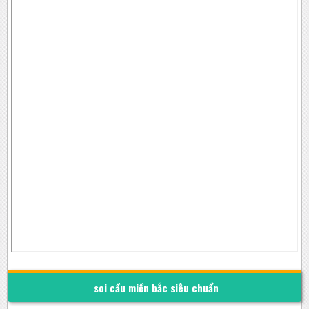
soi cầu miền bắc siêu chuẩn