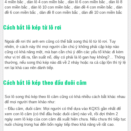
4 miền bắc , dàn lô 4 con miền bắc , dàn lô 6 con miền bắc , dàn lô 8
con miền bắc , dàn lô 10 con miền bắc , dàn đề 4 con miền bắc , dàn
đề 6 con miền bắc , dàn đề 8 con miền bắc , dàn đề 10 con miền bắc
Cách bắt lô kép từ lô rơi
Ngoài đề rơi thì anh em cũng có thể bắt song thủ lô từ lô rơi. Tuy
nhiên, ở cách này thì mọi người cần chú ý không phải cặp kép nào
cũng có khả năng mệt, mà bạn cần chú ý đến các yếu tố khác đi kèm
như vị trí đã ra, tần suất nổ, đây có phải là lô gan hay không?… Thông
thường, nếu song thủ kép nào đã về 2 nháy hoặc ra cả cặp lộn thì tỷ lệ
rơi lại khá cao nên đánh tiếp.
Cách bắt lô kép theo đầu đuôi câm
Soi lô song thủ kép theo lô câm cũng có khá nhiều cách bắt khác nhau
để mọi người tham khảo như:
– Đầu câm, đuôi câm: Mọi người có thể dựa vào KQXS gần nhất để
xem con lô câm (có thể đầu hoặc đuôi câm) nào về, rồi đợi thêm 2
ngày xem lô kép của con câm đã xuất hiện chưa. Nếu chưa thì tiếp tục
nuôi chúng trong hai đến bốn ngày tiếp theo khả năng về rất cao.