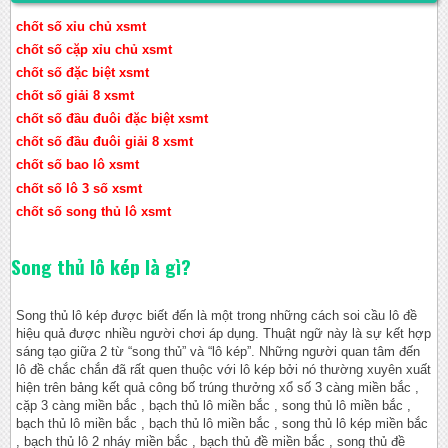
chốt số xỉu chủ xsmt
chốt số cặp xỉu chủ xsmt
chốt số đặc biệt xsmt
chốt số giải 8 xsmt
chốt số đầu đuôi đặc biệt xsmt
chốt số đầu đuôi giải 8 xsmt
chốt số bao lô xsmt
chốt số lô 3 số xsmt
chốt số song thủ lô xsmt
Song thủ lô kép là gì?
Song thủ lô kép được biết đến là một trong những cách soi cầu lô đề
hiệu quả được nhiều người chơi áp dụng. Thuật ngữ này là sự kết hợp
sáng tạo giữa 2 từ “song thủ” và “lô kép”. Những người quan tâm đến
lô đề chắc chắn đã rất quen thuộc với lô kép bởi nó thường xuyên xuất
hiện trên bảng kết quả công bố trúng thưởng xổ số 3 càng miền bắc ,
cặp 3 càng miền bắc , bạch thủ lô miền bắc , song thủ lô miền bắc ,
bạch thủ lô miền bắc , bạch thủ lô miền bắc , song thủ lô kép miền bắc
, bạch thủ lô 2 nháy miền bắc , bạch thủ đề miền bắc , song thủ đề