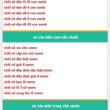
chốt số dàn lô 10 con xsmb
chốt số dàn đề 4 con xsmb
chốt số dàn đề 6 con xsmb
chốt số dàn đề 8 con xsmb
chốt số dàn đề 10 con xsmb
soi cầu miền nam siêu chuẩn
chốt số xỉu chủ xsmn
chốt số cặp xỉu chủ xsmn
chốt số đặc biệt xsmn
chốt số giải 8 xsmn
chốt số đầu đuôi đặc biệt xsmn
chốt số đầu đuôi giải 8 xsmn
chốt số bao lô xsmn
chốt số lô 3 số xsmn
chốt số song thủ lô xsmn
soi cầu miền trung siêu chuẩn