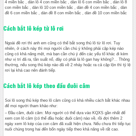
4 miền bắc , dàn lô 4 con miền bắc , dàn lô 6 con miền bắc , dàn lô 8
con miền bắc , dàn lô 10 con miền bắc , dàn đề 4 con miền bắc , dàn
đề 6 con miền bắc , dàn đề 8 con miền bắc , dàn đề 10 con miền bắc
Cách bắt lô kép từ lô rơi
Ngoài đề rơi thì anh em cũng có thể bắt song thủ lô từ lô rơi. Tuy
nhiên, ở cách này thì mọi người cần chú ý không phải cặp kép nào
cũng có khả năng mệt, mà bạn cần chú ý đến các yếu tố khác đi kèm
như vị trí đã ra, tần suất nổ, đây có phải là lô gan hay không?… Thông
thường, nếu song thủ kép nào đã về 2 nháy hoặc ra cả cặp lộn thì tỷ lệ
rơi lại khá cao nên đánh tiếp.
Cách bắt lô kép theo đầu đuôi câm
Soi lô song thủ kép theo lô câm cũng có khá nhiều cách bắt khác nhau
để mọi người tham khảo như:
– Đầu câm, đuôi câm: Mọi người có thể dựa vào KQXS gần nhất để
xem con lô câm (có thể đầu hoặc đuôi câm) nào về, rồi đợi thêm 2
ngày xem lô kép của con câm đã xuất hiện chưa. Nếu chưa thì tiếp tục
nuôi chúng trong hai đến bốn ngày tiếp theo khả năng về rất cao.