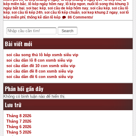
kép miền bắc
,
lô kép ngày hôm nay
,
lô kép ngon
,
nuôi lô song thủ khung 3
ngày bất bại
,
soi bạc kép
,
soi cầu de kép hôm nay
,
soi cầu kép
,
soi cầu lô
kép
,
soi cầu lô kép 24h
,
soi cầu lô kép chuẩn
,
soi kep khung 2 ngay
,
soi lô
kép miễn phí
,
thống kê dàn lô kép
86 Comments/
Search
Bài viết mới
soi cầu song thủ lô kép xsmb siêu vip
soi cầu dàn lô 8 con xsmb siêu vip
soi cầu dàn đề 10 con xsmb siêu vip
soi cầu dàn đề 8 con xsmb siêu vip
soi cầu dàn đề 6 con xsmb siêu vip
Phản hồi gần đây
Không có bình luận nào để hiển thị.
Lưu trữ
Tháng 8 2026
Tháng 7 2026
Tháng 6 2026
Tháng 5 2026