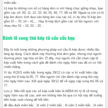
miền bắc ,
Lô kép là những con số có hàng đơn vị với hàng chục giống nhau, bao
gồm các số: 00, 11, 22, 33, 44, 55, 66, 77, 88 và 99. Ngoài ra còn có lô
kép âm được tính dựa vào bóng âm của các số, ví dụ như lô kép âm
gồm 07 – 70, 14 – 41,… Hay lô kép lệch gồm các số lộn ngược với
nhau như 01 – 10, 02 – 20…
Đánh lô song thủ kép từ cầu cầu kẹp
Đây là một trong những phương pháp soi cầu lô kép được nhiều lão
làng áp dụng. Cách đánh này thường khá đơn giản, nhưng mọi người
thường phức tạp hóa nó lên. Ở đây, mọi người chỉ cần chọn cặp lô
kép xuất hiện trong cách giải để đánh cho ngày hôm sau đã có cơ hội
chiến thắng.
Ví dụ: KQXS miền bắc trong ngày 29/12 có các vị trí xuất hiện cặp
song thủ lô kép là 05, 77. Mọi người chỉ cần đánh cặp song thủ này
cho ngày hôm sau. Kết quả ngày 30/12 để về ngay cặp song thủ 05 và
77.
Lưu ý: Nếu kết quả các số kép xuất hiện là ABBA thì tỷ lệ về trong
ngày hôm sau rất cao, anh em không nên bỏ qua cơ hội này để xuống
tiền hoặc nuôi chúng để hốt tiền.
đề đầu đuôi miền bắc , lô xiên 2 miền bắc , lô xiên 3 miền bắc , lô xiên