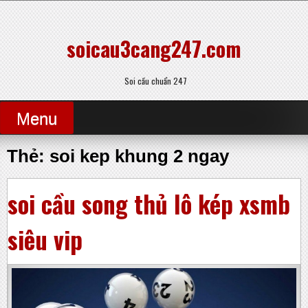
Skip
to
content
soicau3cang247.com
Soi cầu chuẩn 247
Menu
Thẻ:
soi kep khung 2 ngay
soi cầu song thủ lô kép xsmb
siêu vip