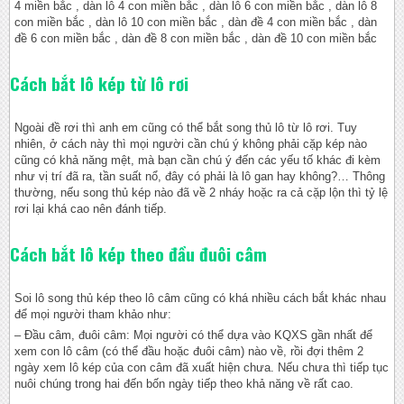
4 miền bắc , dàn lô 4 con miền bắc , dàn lô 6 con miền bắc , dàn lô 8
con miền bắc , dàn lô 10 con miền bắc , dàn đề 4 con miền bắc , dàn
đề 6 con miền bắc , dàn đề 8 con miền bắc , dàn đề 10 con miền bắc
Cách bắt lô kép từ lô rơi
Ngoài đề rơi thì anh em cũng có thể bắt song thủ lô từ lô rơi. Tuy
nhiên, ở cách này thì mọi người cần chú ý không phải cặp kép nào
cũng có khả năng mệt, mà bạn cần chú ý đến các yếu tố khác đi kèm
như vị trí đã ra, tần suất nổ, đây có phải là lô gan hay không?… Thông
thường, nếu song thủ kép nào đã về 2 nháy hoặc ra cả cặp lộn thì tỷ lệ
rơi lại khá cao nên đánh tiếp.
Cách bắt lô kép theo đầu đuôi câm
Soi lô song thủ kép theo lô câm cũng có khá nhiều cách bắt khác nhau
để mọi người tham khảo như:
– Đầu câm, đuôi câm: Mọi người có thể dựa vào KQXS gần nhất để
xem con lô câm (có thể đầu hoặc đuôi câm) nào về, rồi đợi thêm 2
ngày xem lô kép của con câm đã xuất hiện chưa. Nếu chưa thì tiếp tục
nuôi chúng trong hai đến bốn ngày tiếp theo khả năng về rất cao.